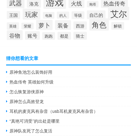
游戏
武器
火线
热血传奇
洛克
炮塔
艾尔
玩家
自己的
王国
等级
的人
电脑
角色
萝卜
装备
西游
解锁
英雄
荣耀
谷物
账号
都是
骑士
跑跑
猜你想看的文章
原神鱼池怎么装饰好用
热血传奇 英雄如何升级
怎么恢复游侠原神
原神怎么高效登龙
耳机的麦克风有杂音（usb耳机麦克风有杂音）
“真艳可消受”的出处是哪里
原神队友死了怎么复活