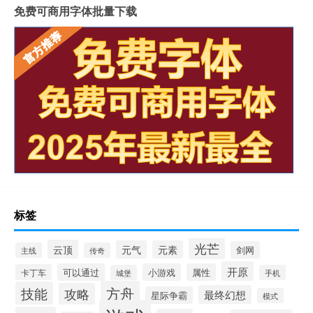
免费可商用字体批量下载
标签
光芒
云顶
元气
元素
剑网
主线
传奇
开原
可以通过
小游戏
属性
卡丁车
城堡
手机
方舟
技能
攻略
最终幻想
星际争霸
模式