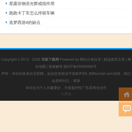
星露谷物语光辉戒指作用
跑跑卡丁车怎么停留车辆
造梦西游4的缺点
Copyright © 2012 - 2026
导航下载网
Powered by
网站分类目录
|
精选推荐文章
|
网
站地图
|
疑难解答
陕ICP备05009492号
声明：本站内容来自互联网，如信息有错误可发邮件到f_fb#foxmail.com说明，我们
会及时纠正，谢谢
本站仅为个人兴趣爱好，不接盈利性广告及商业合作
小男孩