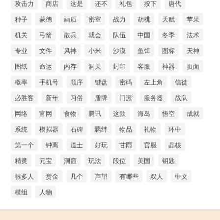
攻击力
商店
这是
还不
礼包
按下
唐代
种子
蒙德
画质
密室
战力
胡桃
天赋
苹果
机关
弓箭
散兵
就会
队伍
中国
冬季
法术
专业
文件
风神
小米
沙漠
鱼饵
图标
天神
图纸
命运
内存
洞天
封印
客服
神器
页面
概率
手机号
顺序
键盘
密码
左上角
信徒
必胜客
新年
习俗
盾牌
门派
服务器
战队
网络
官网
食物
腾讯
这款
海岛
悟空
成就
系统
模拟器
石碑
羁绊
物品
礼物
环中
第一个
钟离
道士
好玩
甘雨
官服
晶核
精灵
元宝
洞窟
玩法
段位
美国
钥匙
很多人
赏金
几个
声望
有哪些
双人
中文
模组
人物