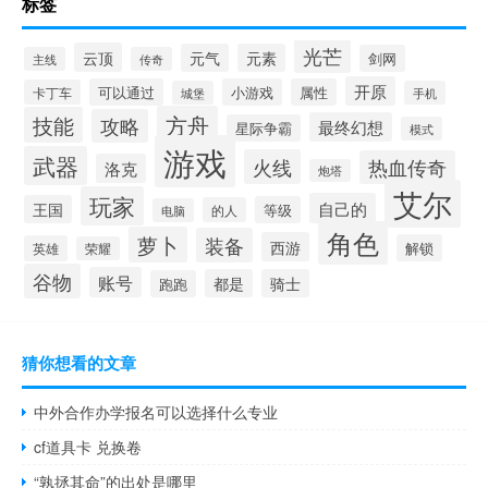
标签
光芒
云顶
元气
元素
剑网
主线
传奇
开原
可以通过
小游戏
属性
卡丁车
城堡
手机
方舟
技能
攻略
最终幻想
星际争霸
模式
游戏
武器
火线
热血传奇
洛克
炮塔
艾尔
玩家
自己的
王国
等级
的人
电脑
角色
萝卜
装备
西游
解锁
英雄
荣耀
谷物
账号
都是
骑士
跑跑
猜你想看的文章
中外合作办学报名可以选择什么专业
cf道具卡 兑换卷
“孰拯其命”的出处是哪里