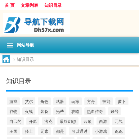
首 页
文章列表
知识目录
网站导航
>
知识目录
知识目录
游戏
艾尔
角色
武器
玩家
方舟
技能
萝卜
谷物
火线
装备
光芒
攻略
热血传奇
账号
自己的
开原
洛克
最终幻想
云顶
西游
元气
王国
骑士
元素
都是
可以通过
小游戏
跑跑