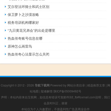
艾尔登法环骑士和武士区别
保卫萝卜之沙漠攻略
税务培训机构哪家好
“九日黄花兄弟会”的出处是哪里
热血传奇账号信息在哪
原神怎么画雷鸟
热血传奇心法显示怎么关闭
Copyright © 2012 - 2026
导航下载网
Powered by
网站分类目录
|
精选推荐文章
|
网
站地图
|
疑难解答
陕ICP备05009492号
声明：本站内容来自互联网，如信息有错误可发邮件到f_fb#foxmail.com说明，我们
会及时纠正，谢谢
本站仅为个人兴趣爱好，不接盈利性广告及商业合作