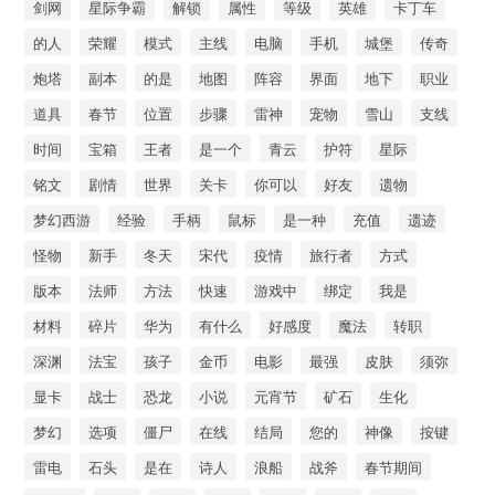
剑网
星际争霸
解锁
属性
等级
英雄
卡丁车
的人
荣耀
模式
主线
电脑
手机
城堡
传奇
炮塔
副本
的是
地图
阵容
界面
地下
职业
道具
春节
位置
步骤
雷神
宠物
雪山
支线
时间
宝箱
王者
是一个
青云
护符
星际
铭文
剧情
世界
关卡
你可以
好友
遗物
梦幻西游
经验
手柄
鼠标
是一种
充值
遗迹
怪物
新手
冬天
宋代
疫情
旅行者
方式
版本
法师
方法
快速
游戏中
绑定
我是
材料
碎片
华为
有什么
好感度
魔法
转职
深渊
法宝
孩子
金币
电影
最强
皮肤
须弥
显卡
战士
恐龙
小说
元宵节
矿石
生化
梦幻
选项
僵尸
在线
结局
您的
神像
按键
雷电
石头
是在
诗人
浪船
战斧
春节期间