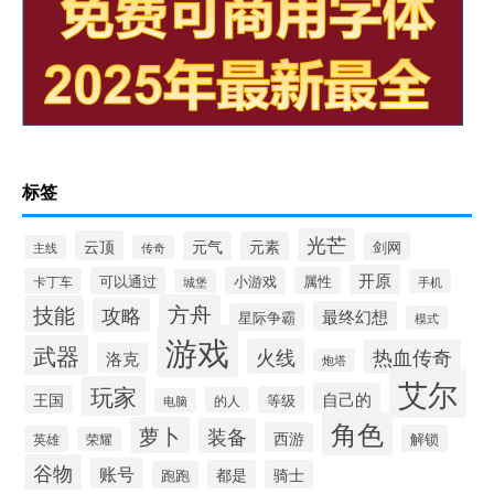
标签
光芒
云顶
元气
元素
剑网
主线
传奇
开原
可以通过
小游戏
属性
卡丁车
城堡
手机
方舟
技能
攻略
最终幻想
星际争霸
模式
游戏
武器
火线
热血传奇
洛克
炮塔
艾尔
玩家
自己的
王国
等级
的人
电脑
角色
萝卜
装备
西游
解锁
英雄
荣耀
谷物
账号
都是
骑士
跑跑