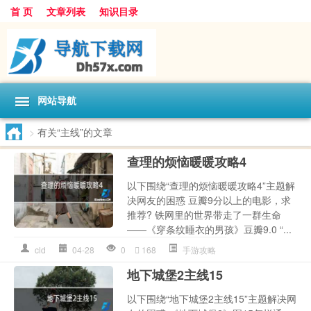
首 页
文章列表
知识目录
网站导航
>
有关“主线”的文章
查理的烦恼暖暖攻略4
以下围绕“查理的烦恼暖暖攻略4”主题解
决网友的困惑 豆瓣9分以上的电影，求
推荐? 铁网里的世界带走了一群生命
——《穿条纹睡衣的男孩》豆瓣9.0 “...
cld
04-28
0
168
手游攻略
地下城堡2主线15
以下围绕“地下城堡2主线15”主题解决网