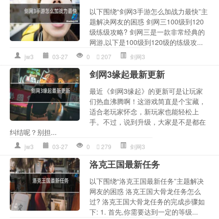
以下围绕“剑网3手游怎么加战力最快”主
题解决网友的困惑 剑网三100级到120
级练级攻略? 剑网三是一款非常经典的
网游,以下是100级到120级的练级攻...
jw3
03-27
0
207
剑网3
剑网3缘起最新更新
最近《剑网3缘起》的更新可是让玩家
们热血沸腾啊！这游戏简直是个宝藏，
适合老玩家怀念，新玩家也能轻松上
手。不过，说到升级，大家是不是都在
纠结呢？别担...
jw3
03-27
0
279
剑网3
洛克王国最新任务
以下围绕“洛克王国最新任务”主题解决
网友的困惑 洛克王国大骨龙任务怎么
过? 洛克王国大骨龙任务的完成步骤如
下: 1. 首先,你需要达到一定的等级...