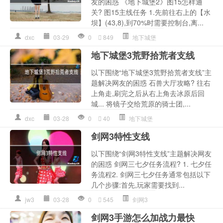
友的困惑 《地下城堡2》图15怎样通
关? 图15主线任务 1.先前往右上的【水
坝】(43,8),到70%时需要控制台,离...
dxc
03-29
0
849
地下城堡
地下城堡3荒野拾荒者支线
以下围绕“地下城堡3荒野拾荒者支线”主
题解决网友的困惑 石兽大厅攻略? 往右
上角走,刷完之后从右上角去冰原后回
城... 将镜子交给荒原的骑士团,...
dxc
03-28
0
40
地下城堡
剑网3特性支线
以下围绕“剑网3特性支线”主题解决网友
的困惑 剑网三七夕任务流程? 1. 七夕任
务流程2. 剑网三七夕任务通常包括以下
几个步骤:首先,玩家需要找到...
jw3
03-28
0
545
剑网3
剑网3手游怎么加战力最快