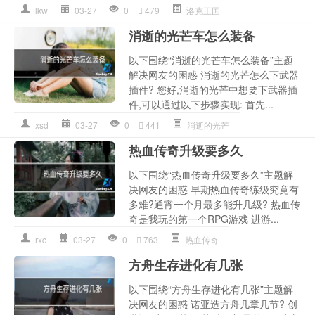
lkw
03-27
0
479
洛克王国
消逝的光芒车怎么装备
以下围绕“消逝的光芒车怎么装备”主题
解决网友的困惑 消逝的光芒怎么下武器
插件? 您好,消逝的光芒中想要下武器插
件,可以通过以下步骤实现: 首先...
xsd
03-27
0
441
消逝的光芒
热血传奇升级要多久
以下围绕“热血传奇升级要多久”主题解
决网友的困惑 早期热血传奇练级究竟有
多难?通宵一个月最多能升几级? 热血传
奇是我玩的第一个RPG游戏 进游...
rxc
03-27
0
763
热血传奇
方舟生存进化有几张
以下围绕“方舟生存进化有几张”主题解
决网友的困惑 诺亚造方舟几章几节? 创