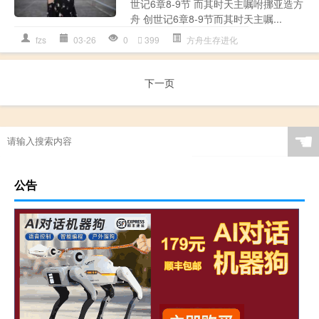
世记6章8-9节 而其时天主嘱咐挪亚造方
舟 创世记6章8-9节而其时天主嘱...
fzs
03-26
0
399
方舟生存进化
下一页
☚
公告