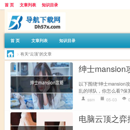
首 页
文章列表
知识目录
首 页
文章列表
知识目录
>
有关“云顶”的文章
绅士mansio
以下围绕“绅士mansi
乱的球队，你怎么看?保罗能拿
ssm
05-03
电脑云顶之弈