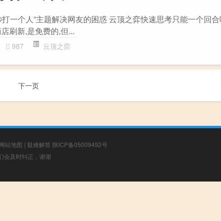
打一个人”主题解决网友的困惑 云顶之弈快速思考只能一个回合吗?
店刷新,是免费的,但...
987
云顶之弈
下一页
网站地图
|
疑难解答
陕ICP备05009492号
，我们会及时纠正，谢谢