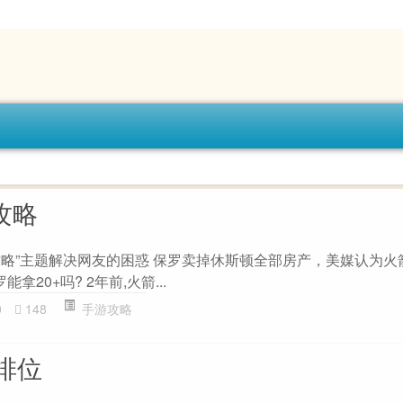
n攻略
on攻略”主题解决网友的困惑 保罗卖掉休斯顿全部房产，美媒认为
20+吗? 2年前,火箭...
0
148
手游攻略
排位