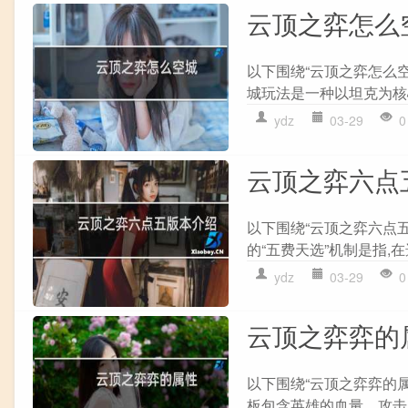
云顶之弈怎么
以下围绕“云顶之弈怎么空
城玩法是一种以坦克为核心
ydz
03-29
0
云顶之弈六点
以下围绕“云顶之弈六点
的“五费天选”机制是指,在
ydz
03-29
0
云顶之弈弈的
以下围绕“云顶之弈弈的
板包含英雄的血量、攻击力