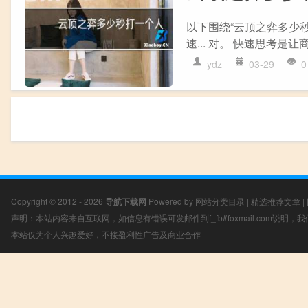
以下围绕“云顶之弈多少秒
速... 对。 快速思考是让商
ydz
03-29
0
Copyright © 2012 - 2026
导航下载网
Powered by
网站分类目录
|
精选推荐文章
|
声明：本站内容来自互联网，如信息有错误可发邮件到f_fb#foxmail.com说明
本站仅为个人兴趣爱好，不接盈利性广告及商业合作