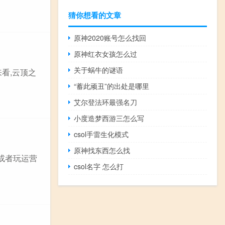
猜你想看的文章
原神2020账号怎么找回
原神红衣女孩怎么过
关于蜗牛的谜语
来看,云顶之
“蓄此顽丑”的出处是哪里
艾尔登法环最强名刀
小度造梦西游三怎么写
csol手雷生化模式
原神找东西怎么找
或者玩运营
csol名字 怎么打