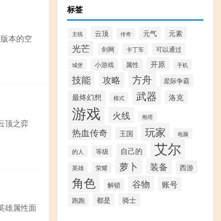
标签
云顶
元气
元素
主线
传奇
5版本的空
光芒
剑网
可以通过
卡丁车
开原
小游戏
属性
城堡
手机
方舟
技能
攻略
星际争霸
武器
最终幻想
洛克
模式
游戏
火线
炮塔
云顶之弈
玩家
热血传奇
王国
电脑
艾尔
自己的
等级
的人
萝卜
装备
西游
英雄
荣耀
角色
谷物
账号
解锁
都是
骑士
跑跑
英雄属性面