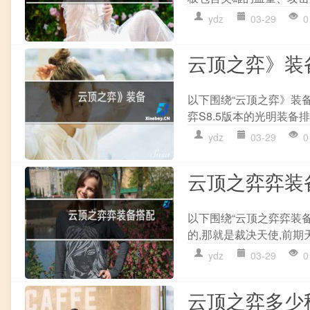
ydz
03-29
0
云顶之弈》装
以下围绕“云顶之弈》装备
弈S8.5版本的光明装备排
ydz
03-29
0
云顶之弈弈装
以下围绕“云顶之弈弈装
的,那就是裁决天使,前期天
ydz
03-29
0
云顶之弈多少