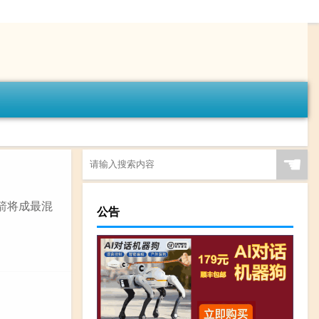
☚
火箭将成最混
公告