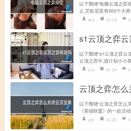
以下围绕“电脑云顶之弈排
止,艾欧尼亚有500个大师,
dny
03-29
0
s1云顶之弈
以下围绕“s1云顶之弈云
云顶之弈中,源计划小小英
s1y
03-29
0
云顶之弈怎么
以下围绕“云顶之弈怎么关
《英雄联盟》的一款活动道具
ydz
03-29
0