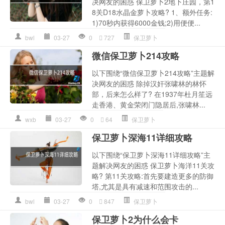
决网友的困惑 保卫萝卜2地下庄园，第1
8关D18水晶金萝卜攻略? 1、额外任务:
1)70秒内获得6000金钱;2)用便便...
bwl
03-27
0
727
保卫萝卜
微信保卫萝卜214攻略
以下围绕“微信保卫萝卜214攻略”主题解
决网友的困惑 除掉汉奸张啸林的林怀
部，后来怎么样了? 在1937年杜月笙远
走香港、黄金荣闭门隐居后,张啸林...
wxb
03-27
0
64
保卫萝卜
保卫萝卜深海11详细攻略
以下围绕“保卫萝卜深海11详细攻略”主
题解决网友的困惑 保卫萝卜海洋11关攻
略? 第11关攻略:首先要建造更多的防御
塔,尤其是具有减速和范围攻击的...
bwl
03-27
0
847
保卫萝卜
保卫萝卜2为什么会卡