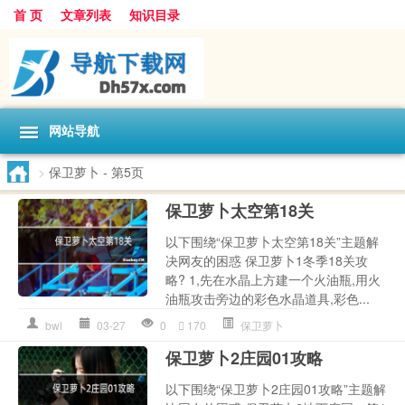
首 页
文章列表
知识目录
网站导航
>
保卫萝卜
- 第5页
保卫萝卜太空第18关
以下围绕“保卫萝卜太空第18关”主题解
决网友的困惑 保卫萝卜1冬季18关攻
略? 1,先在水晶上方建一个火油瓶,用火
油瓶攻击旁边的彩色水晶道具,彩色...
bwl
03-27
0
170
保卫萝卜
保卫萝卜2庄园01攻略
以下围绕“保卫萝卜2庄园01攻略”主题解