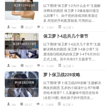
以下围绕“保卫萝卜2为什么会卡”主题解
决网友的困惑 保卫萝卜2修改版闪退怎
么回事? 1、由于您的游戏消耗资源过
多,而您的手机配置较差,可用的运...
bwl
03-27
0
967
保卫萝卜
保卫萝卜4总共几个章节
以下围绕“保卫萝卜4总共几个章节”主题
解决网友的困惑 保卫萝卜4多少章? 沿
袭清新Q萌画风的保卫萝卜4于6月30日
正式上线。其中共有3个主题章节,...
bwl
03-27
0
420
保卫萝卜
萝卜保卫战229攻略
以下围绕“萝卜保卫战229攻略”主题解决
网友的困惑 五岁的小孩读什么书?有哪
些绘本推荐? 1.儿童趣味中国历史绘本
(全彩10册) 画给孩子的中国历史,...
lbb
03-27
0
668
保卫萝卜