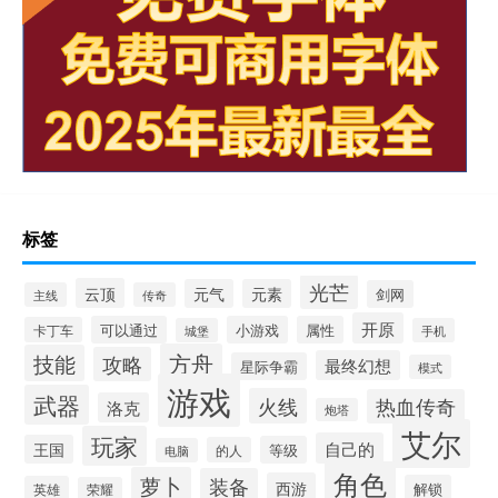
标签
光芒
云顶
元气
元素
剑网
主线
传奇
开原
可以通过
小游戏
属性
卡丁车
城堡
手机
方舟
技能
攻略
最终幻想
星际争霸
模式
游戏
武器
火线
热血传奇
洛克
炮塔
艾尔
玩家
自己的
王国
等级
的人
电脑
角色
萝卜
装备
西游
解锁
英雄
荣耀