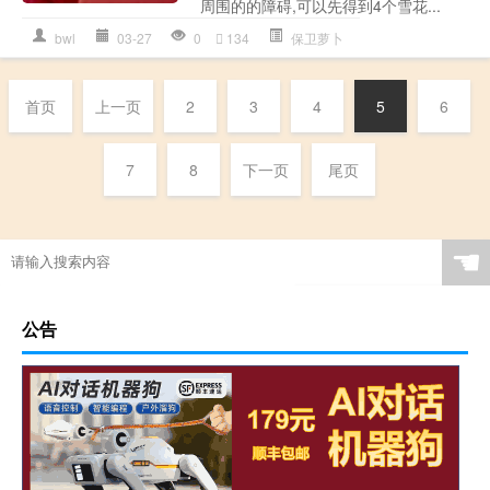
周围的的障碍,可以先得到4个雪花...
bwl
03-27
0
134
保卫萝卜
首页
上一页
2
3
4
5
6
7
8
下一页
尾页
☚
公告