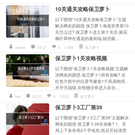
10关通关攻略保卫萝卜
以下围绕“10关通关攻略保卫萝卜”主题
解决网友的困惑 保卫萝卜海底世界第10
关怎么过? 保卫萝卜进入第十关后,购买
枫叶草种在通道的最前端,阻挡最...
sslake
03-27
0
480
保卫萝卜
保卫萝卜1关攻略视频
以下围绕“保卫萝卜1关攻略视频”主题解
决网友的困惑 保卫萝卜1所有攻略? 在
红色方框中的位置号建造1个风扇炮塔,
并升为顶级,在怪物没有进入攻击...
bwl
03-27
0
933
保卫萝卜
保卫萝卜3工厂第39
以下围绕“保卫萝卜3工厂第39”主题解决
网友的困惑 保卫萝卜39关攻略? 1、开
局上下各布局2个手电筒,然后开始清理