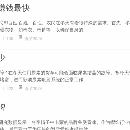
赚钱最快
农民即百姓,百姓、百性。农民在冬天有着很特殊的需求。首先，
暖衣物，如棉衣、棉裤等，以确保自身的...
135
春节2024
少
障? 在冬天使用尿素的货车可能会面临尿素结晶的故障。寒冷天
堵塞，进而影响尿素喷射系统的正常工作...
522
春节2024
牌
据研究数据显示，冬季帽子中卡蒙的品牌备受青睐。作为帽饰行业
格，最早致力于为狂热的滑雪爱好者提供优...