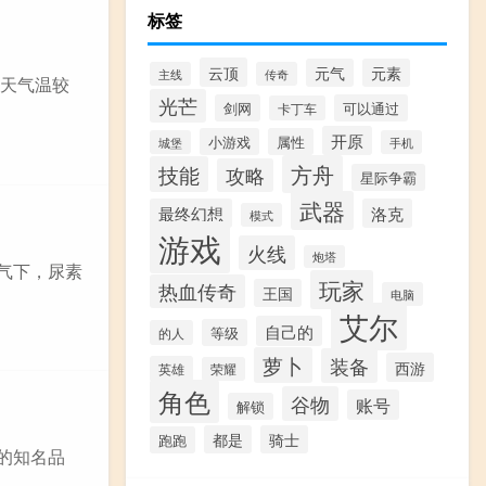
标签
云顶
元气
元素
主线
传奇
冬天气温较
光芒
剑网
可以通过
卡丁车
开原
小游戏
属性
城堡
手机
方舟
技能
攻略
星际争霸
武器
最终幻想
洛克
模式
游戏
火线
炮塔
气下，尿素
玩家
热血传奇
王国
电脑
艾尔
自己的
等级
的人
萝卜
装备
西游
英雄
荣耀
角色
谷物
账号
解锁
都是
骑士
跑跑
的知名品