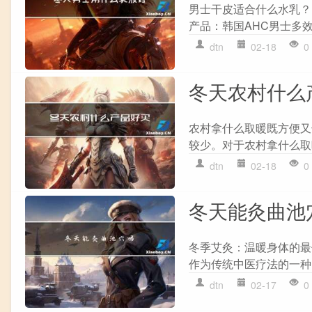
男士干皮适合什么水乳？
产品：韩国AHC男士多效
dtn
02-18
0
冬天农村什么
农村拿什么取暖既方便又
较少。对于农村拿什么取
dtn
02-18
0
冬天能灸曲池
冬季艾灸：温暖身体的最
作为传统中医疗法的一种
dtn
02-17
0