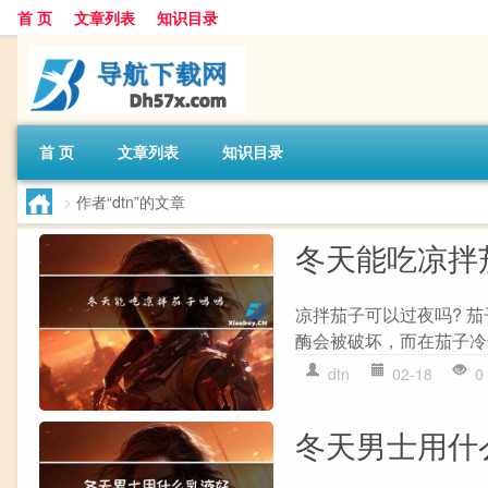
首 页
文章列表
知识目录
首 页
文章列表
知识目录
>
作者“dtn”的文章
冬天能吃凉拌
凉拌茄子可以过夜吗? 
酶会被破坏，而在茄子冷
dtn
02-18
0
冬天男士用什