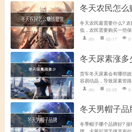
冬天农民怎么
冬天农民最需要什么? 
低，农民需要购买一些保
dtn
02-17
0
冬天尿素涨多
货车冬天尿素会有哪些故
容易结晶，导致尿素管路
dtn
02-05
0
冬天男帽子品
冬季帽子哪个品牌好? 
牌，卡蒙起源于捷克布拉