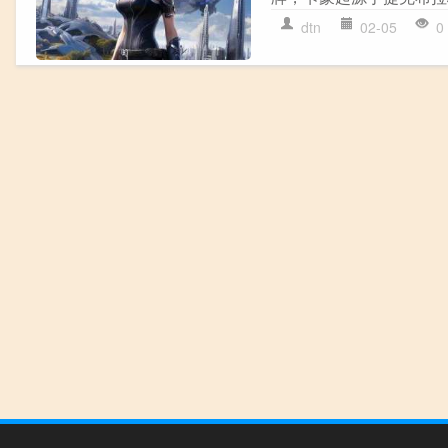
dtn
02-05
0