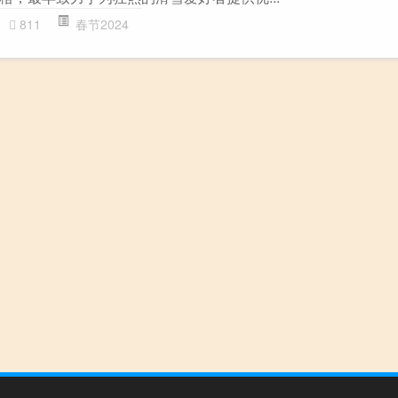
811
春节2024