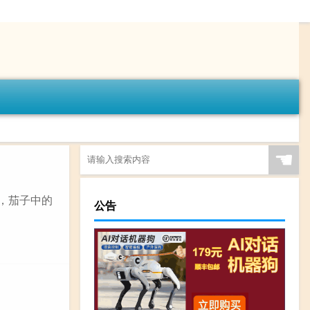
☚
，茄子中的
公告