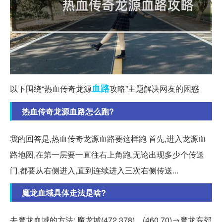
血路
以下围绕“热血传奇龙源
攻略”主题解决网友的困惑
热血传奇龙源血路怎么跑?
我的回答是,热血传奇龙源血路要这样跑 首先,进入龙源血
路地图,在第一层要一直往右上角跑,无论出现多少个传送
门,都要从右侧进入,直到连续进入三次右侧传送...
魔龙血域具体走法是啥?
去魔龙血域的方法: 魔龙城(472,378)、(460,70)→魔龙东郊