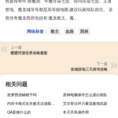
热血传奇中,骨魔洞、牛魔寺庙七层、祖玛寺庙七层、王者
禁地、魔龙城等等都是高等级地图,建议玩家组队前往。 吴
悠传奇魔龙西郊包括有:魔龙教主。魔。
网络标签：
教主
血路
西林
上一篇
暖暖环游世界攻略最新
下一篇
攻城掠地三天典韦攻略
相关问题
造梦西游鲮鲤干吗
原神电脑操作怎么退出组队
内存卡格式化失败无法读取了（内存卡格式化失败）
艾尔登法环力量流最强武器
QA是做什么的
冬天开风扇作用