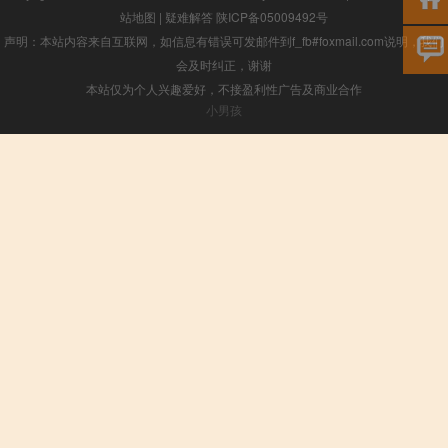
站地图
|
疑难解答
陕ICP备05009492号
声明：本站内容来自互联网，如信息有错误可发邮件到f_fb#foxmail.com说明，我们
会及时纠正，谢谢
本站仅为个人兴趣爱好，不接盈利性广告及商业合作
小男孩