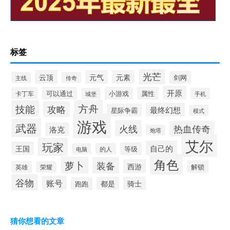
标签
光芒
云顶
元气
元素
剑网
主线
传奇
开原
可以通过
小游戏
属性
卡丁车
城堡
手机
方舟
技能
攻略
最终幻想
星际争霸
模式
游戏
武器
火线
热血传奇
洛克
炮塔
艾尔
玩家
自己的
王国
等级
的人
电脑
角色
萝卜
装备
西游
解锁
英雄
荣耀
谷物
账号
都是
骑士
跑跑
猜你想看的文章