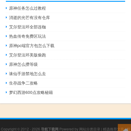
原神任务怎么过教程
消逝的光芒有没有仓库
艾尔登法环全部连枷
热血传奇免费区玩法
原神pc端官方包怎么下载
艾尔登法环美版偷跑
原神怎么攒等级
诛仙手游禁地怎么去
生存战争二攻略
梦幻西游600点攻略秘籍
Copyright © 2012 - 2026
导航下载网
Powered by
网站分类目录
|
精选推荐文章
|
网