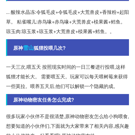
... 酸辣水晶冻:令狐毛皮+令狐毛皮+大荒兽皮+香辣粉+起阳
草。 粘雀嘴儿:赤鸟喙+赤鸟喙+大荒兽皮+棪果酱+鳕鱼。
琼玉肉:琼玉浆+琼玉浆+大荒兽皮+棪果酱+鳕鱼。。
雪山
原神
狐狸投喂几次?
一天三次,喂五天 按照现实时间的一日三餐进行投喂,这样
狐狸才能长大。 需要喂五天。玩家可以每天喂树莓来获得
一些莫拉。喂养五天后,他们可以解锁一个隐藏的成。
原神动物密友任务怎么完成?
很多玩家小伙伴不是很清楚,原神动物密友怎么给小狗喂食,
想要知道的小伙伴们,下面就为大家带来了相关内容,感兴趣