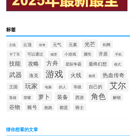
标签
光芒
云顶
元气
元素
剑网
主线
传奇
开原
可以通过
小游戏
属性
卡丁车
城堡
手机
方舟
技能
攻略
最终幻想
星际争霸
模式
游戏
武器
火线
热血传奇
洛克
炮塔
艾尔
玩家
自己的
王国
等级
的人
电脑
角色
萝卜
装备
西游
解锁
英雄
荣耀
谷物
账号
都是
骑士
跑跑
猜你想看的文章