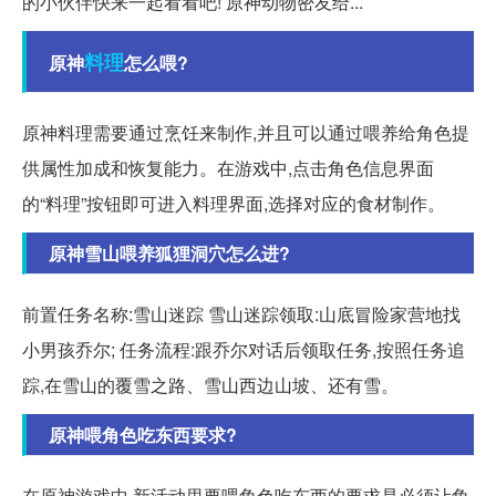
的小伙伴快来一起看看吧! 原神动物密友给...
料理
原神
怎么喂?
原神料理需要通过烹饪来制作,并且可以通过喂养给角色提
供属性加成和恢复能力。在游戏中,点击角色信息界面
的“料理”按钮即可进入料理界面,选择对应的食材制作。
原神雪山喂养狐狸洞穴怎么进?
前置任务名称:雪山迷踪 雪山迷踪领取:山底冒险家营地找
小男孩乔尔; 任务流程:跟乔尔对话后领取任务,按照任务追
踪,在雪山的覆雪之路、雪山西边山坡、还有雪。
原神喂角色吃东西要求?
在原神游戏中,新活动里要喂角色吃东西的要求是必须让角