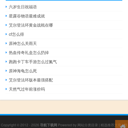
六岁生日祝福语
星露谷物语最难成就
艾尔登法环黄金战戟在哪
cf怎么得
原神怎么关雨天
热血传奇礼盒怎么扔掉
跑跑卡丁车手游怎么过氮气
原神海龟怎么死
艾尔登法环版本最强搭配
天然气过年前涨价吗
Copyright © 2012 - 2026
导航下载网
Powered by
网站分类目录
|
精选推荐文章
|
网