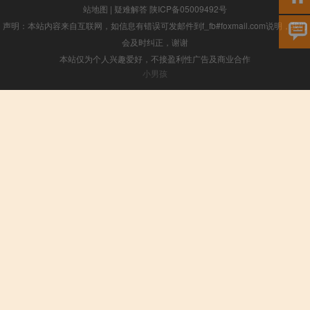
站地图
|
疑难解答
陕ICP备05009492号
声明：本站内容来自互联网，如信息有错误可发邮件到f_fb#foxmail.com说明，我们
会及时纠正，谢谢
本站仅为个人兴趣爱好，不接盈利性广告及商业合作
小男孩