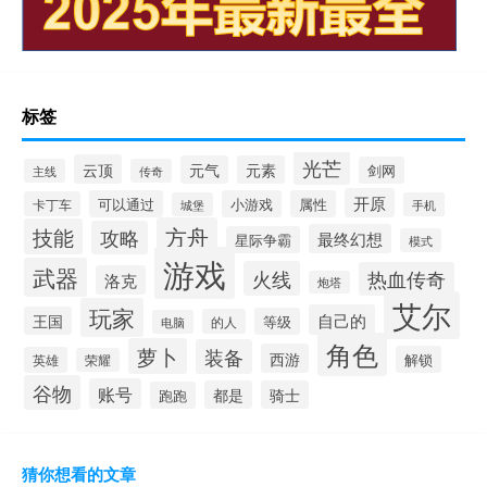
标签
光芒
云顶
元气
元素
剑网
主线
传奇
开原
可以通过
小游戏
属性
卡丁车
城堡
手机
方舟
技能
攻略
最终幻想
星际争霸
模式
游戏
武器
火线
热血传奇
洛克
炮塔
艾尔
玩家
自己的
王国
等级
的人
电脑
角色
萝卜
装备
西游
解锁
英雄
荣耀
谷物
账号
都是
骑士
跑跑
猜你想看的文章