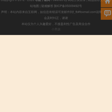
站地图
|
疑难解答
陕ICP备05009492号
声明：本站内容来自互联网，如信息有错误可发邮件到f_fb#foxmail.com说明，我们
会及时纠正，谢谢
本站仅为个人兴趣爱好，不接盈利性广告及商业合作
小男孩