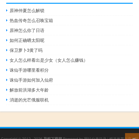
原神仲夏怎么解锁
热血传奇怎么召唤宝箱
原神怎么你了日语
如何正确晒太阳呢
保卫萝卜3黄了吗
女人怎么样看出是少女（女人怎么赚钱）
诛仙手游哪里看积分
诛仙手游如何加入仙府
解放前洪湖多大年龄
消逝的光芒俄服联机
Copyright © 2012 - 2026
导航下载网
Powered by
网站分类目录
|
精选推荐文章
|
网