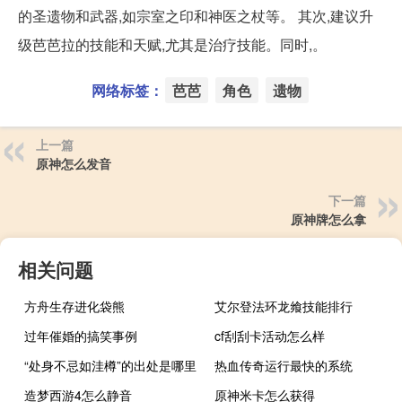
的圣遗物和武器,如宗室之印和神医之杖等。 其次,建议升
级芭芭拉的技能和天赋,尤其是治疗技能。同时,。
网络标签：
芭芭
角色
遗物
上一篇
原神怎么发音
下一篇
原神牌怎么拿
相关问题
方舟生存进化袋熊
艾尔登法环龙飨技能排行
过年催婚的搞笑事例
cf刮刮卡活动怎么样
“处身不忌如洼樽”的出处是哪里
热血传奇运行最快的系统
造梦西游4怎么静音
原神米卡怎么获得