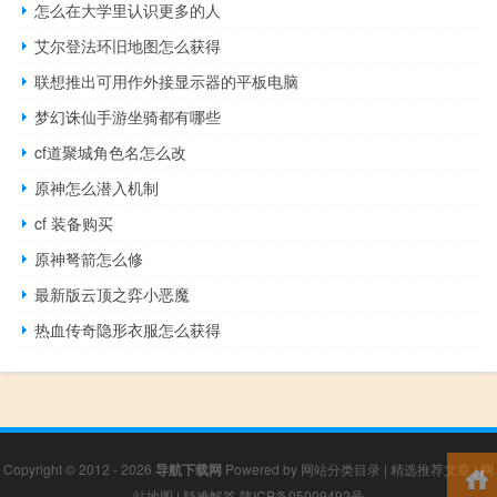
怎么在大学里认识更多的人
艾尔登法环旧地图怎么获得
联想推出可用作外接显示器的平板电脑
梦幻诛仙手游坐骑都有哪些
cf道聚城角色名怎么改
原神怎么潜入机制
cf 装备购买
原神弩箭怎么修
最新版云顶之弈小恶魔
热血传奇隐形衣服怎么获得
Copyright © 2012 - 2026
导航下载网
Powered by
网站分类目录
|
精选推荐文章
|
网
站地图
|
疑难解答
陕ICP备05009492号