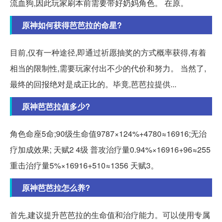
流血狗,因此玩家刷本前需要带好奶妈角色。 在原。
原神如何获得芭芭拉的命星?
目前,仅有一种途径,即通过祈愿抽奖的方式概率获得,有着
相当的限制性,需要玩家付出不少的代价和努力。 当然了,
最终的回报绝对是成正比的。毕竟,芭芭拉提供...
原神芭芭拉值多少?
角色命座5命;90级生命值9787×124%+4780≈16916;无治
疗加成效果; 天赋2 4级 普攻治疗量0.94%×16916+96≈255
重击治疗量5%×16916+510≈1356 天赋3。
原神芭芭拉怎么养?
首先,建议提升芭芭拉的生命值和治疗能力。可以使用专属