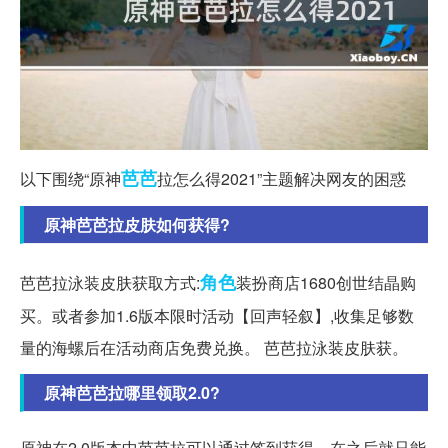
芭芭
以下围绕“原神
拉怎么得2021”主题解决网友的困惑
原神芭芭拉皮肤如何获得?
角色
芭芭拉泳装皮肤获取方式:
装扮商店1680创世结晶购
买。或者参加1.6版本限时活动【回声轻叙】,收集足够数
量的海螺后在活动商店免费兑换。 芭芭拉泳装皮肤获。
原神芭芭拉哪里领取2.0?
原神在2.0版本中芭芭拉可以通过签到获得。在之后就只能