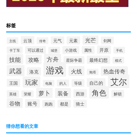
标签
光芒
云顶
元气
元素
剑网
主线
传奇
开原
可以通过
小游戏
属性
卡丁车
城堡
手机
方舟
技能
攻略
最终幻想
星际争霸
模式
游戏
武器
火线
热血传奇
洛克
炮塔
艾尔
玩家
自己的
王国
等级
的人
电脑
角色
萝卜
装备
西游
解锁
英雄
荣耀
谷物
账号
都是
骑士
跑跑
猜你想看的文章