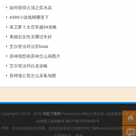
如何获得云顶之弈水晶
4399小游戏网哪里下
保卫萝卜太空穿越54攻略
离婚后女性去哪过年好
艾尔登法环法官boss
原神我想画原神怎么画图片
艾尔登法环白龙攻略
原神蒲公英怎么采集地图
Copyright © 2012 - 2026
导航下载网
Powered by
网站分类目录
|
精选推荐文章
|
网
站地图
|
疑难解答
陕ICP备05009492号
声明：本站内容来自互联网，如信息有错误可发邮件到f_fb#foxmail.com说明，我们
会及时纠正，谢谢