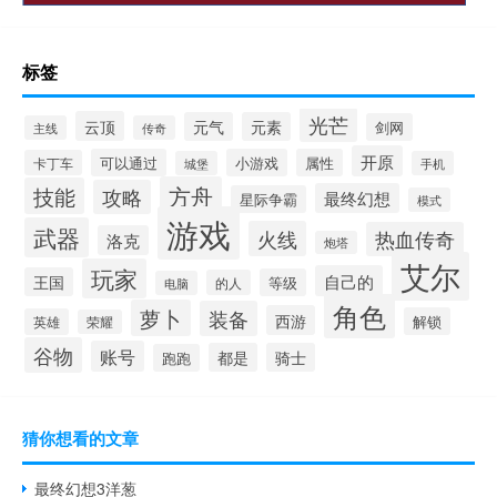
标签
光芒
云顶
元气
元素
剑网
主线
传奇
开原
可以通过
小游戏
属性
卡丁车
城堡
手机
方舟
技能
攻略
最终幻想
星际争霸
模式
游戏
武器
火线
热血传奇
洛克
炮塔
艾尔
玩家
自己的
王国
等级
的人
电脑
角色
萝卜
装备
西游
解锁
英雄
荣耀
谷物
账号
都是
骑士
跑跑
猜你想看的文章
最终幻想3洋葱