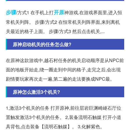
步骤
开原
/方式1 在手机上打
神游戏,在游戏界面里,进入恒
常机关列阵。 步骤/方式2 在恒常机关列阵界面,来到离机
关最近的格子上面。 步骤/方式3 然后点击机关,...
原神启动机关的任务怎么做?
在原神这款游戏中,越石村任务的机关启动顺序是从NPC前
面的地板开始走,绕一圈走到中间的格子,走完之后,会出现
剧情要玩家再次走一遍,第二遍的走法要换成NPC最。
原神怎么激活3个机关?
1,激活3个机关的任务 打开原神,前往层岩巨渊崎岖石厅位
置触发激活3个机关的任务。 2,装备流明石触媒 打开小道
具背包,点击装备【流明石触媒】。 3,化解紫色。