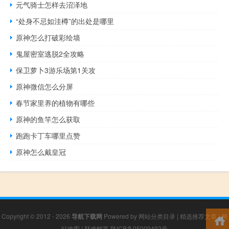
元气骑士怎样去沼泽地
“处身不忌如洼樽”的出处是哪里
原神怎么打破彩绘墙
鬼屋密室逃脱2全攻略
保卫萝卜3游乐场第1关攻
原神微信怎么分屏
春节家里养的植物有哪些
原神的鱼竿怎么获取
跑跑卡丁车哪里点赞
原神怎么戴皇冠
Copyright © 2012 - 2026
导航下载网
Powered by
网站分类目录
|
精选推荐文章
|
网
站地图
|
疑难解答
陕ICP备05009492号