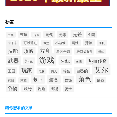
标签
光芒
云顶
元气
元素
剑网
主线
传奇
开原
可以通过
小游戏
属性
卡丁车
城堡
手机
方舟
技能
攻略
最终幻想
星际争霸
模式
游戏
武器
火线
热血传奇
洛克
炮塔
艾尔
玩家
自己的
王国
等级
的人
电脑
角色
萝卜
装备
西游
解锁
英雄
荣耀
谷物
账号
都是
骑士
跑跑
猜你想看的文章