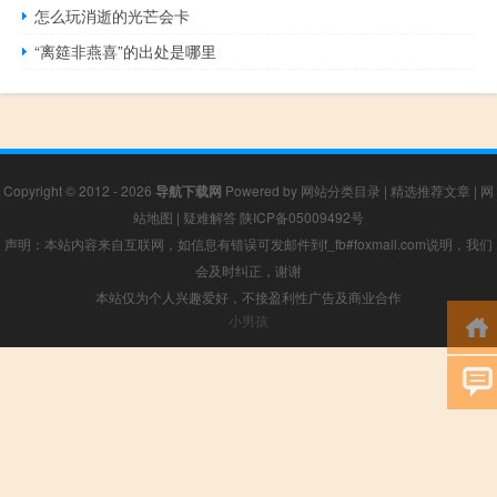
怎么玩消逝的光芒会卡
“离筵非燕喜”的出处是哪里
Copyright © 2012 - 2026
导航下载网
Powered by
网站分类目录
|
精选推荐文章
|
网
站地图
|
疑难解答
陕ICP备05009492号
声明：本站内容来自互联网，如信息有错误可发邮件到f_fb#foxmail.com说明，我们
会及时纠正，谢谢
本站仅为个人兴趣爱好，不接盈利性广告及商业合作
小男孩