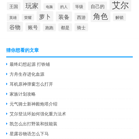
艾尔
玩家
自己的
王国
等级
的人
电脑
角色
萝卜
装备
西游
解锁
英雄
荣耀
谷物
账号
都是
骑士
跑跑
猜你想看的文章
最终幻想起源 打铁铺
方舟生存进化血源
耳机原神弹窗怎么打开
家族计划攻略
元气骑士新神殿炮塔介绍
艾尔登法环如何强化重力法术
凯怎么出打野装和技能装
星露谷物语怎么下马