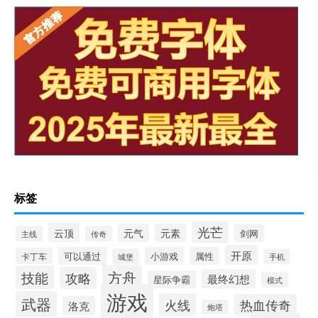
标签
光芒
云顶
元气
元素
剑网
主线
传奇
开原
可以通过
小游戏
属性
卡丁车
城堡
手机
方舟
技能
攻略
最终幻想
星际争霸
模式
游戏
武器
火线
热血传奇
洛克
炮塔