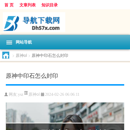
首 页
文章列表
知识目录
网站导航
>
原神ol
>
原神中印石怎么封印
原神中印石怎么封印
原神ol
网友:
ysz
2024-02-26 06:06:11