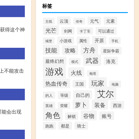
标签
云顶
元气
元素
主线
传奇
要获得这个神
光芒
剑网
可以通过
卡丁车
开原
小游戏
属性
城堡
手机
方舟
技能
攻略
星际争霸
武器
最终幻想
洛克
模式
游戏
路上不能攻击
火线
炮塔
玩家
热血传奇
王国
电脑
艾尔
自己的
等级
的人
萝卜
装备
西游
英雄
荣耀
可能会出现
角色
谷物
账号
解锁
都是
骑士
跑跑