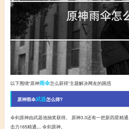
雨伞
以下围绕“原神
怎么获得”主题解决网友的困惑
武器
原神雨伞
怎么得?
伞剑原神由武器池抽奖获得。 原神3.3还有一把新四星精通单
击力165精通,... 伞剑原神。