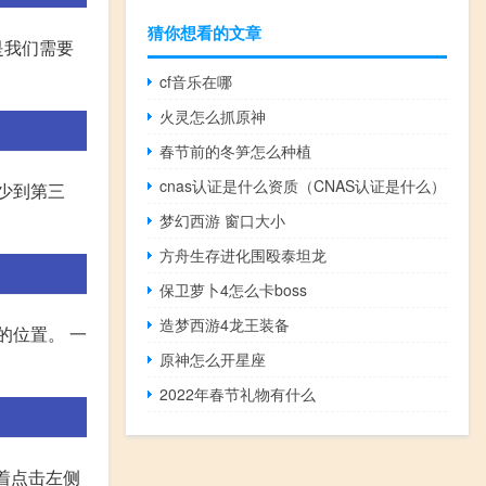
猜你想看的文章
是我们需要
cf音乐在哪
火灵怎么抓原神
春节前的冬笋怎么种植
cnas认证是什么资质（CNAS认证是什么）
少到第三
梦幻西游 窗口大小
方舟生存进化围殴泰坦龙
保卫萝卜4怎么卡boss
造梦西游4龙王装备
的位置。 一
原神怎么开星座
2022年春节礼物有什么
接着点击左侧