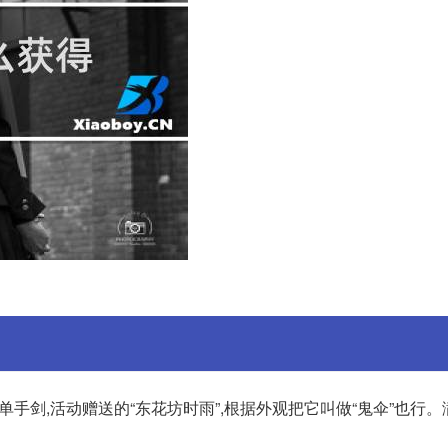
手剑,活动赠送的“东花坊时雨”,根据外观把它叫做“鬼伞”也行。满