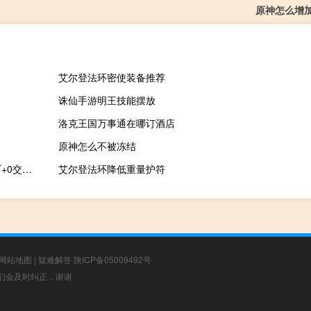
原神怎么增
艾尔登法环密使装备推荐
诛仙手游明王技能摆放
洛克王国万事通在哪订酒店
原神怎么不被冻结
多家头部量化私募正面回应“暂停A股T+0交易”：今日未收到通知 T+0交易占比有限
艾尔登法环降低重量护符
网站地图
|
疑难解答
陕ICP备05009492号
，我们会及时纠正，谢谢