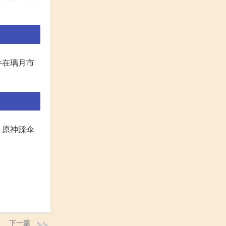
件在璃月市
 原神踩伞
下一篇