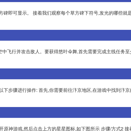
方碑即可显示。 接着我们观察每个草方碑下符号,发光的哪些就
空中飞行并攻击敌人。要获得悠叶伞舞,首先需要完成主线任务至
下步骤进行操作: 首先,你需要前往汴京地区,在游戏中找到汴京
开原神游戏,然后点击上方的星星图标,如下图所示 步骤/方式2 