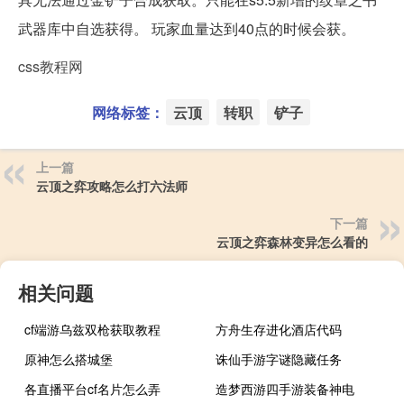
武器库中自选获得。 玩家血量达到40点的时候会获。
css教程网
网络标签：
云顶
转职
铲子
上一篇
云顶之弈攻略怎么打六法师
下一篇
云顶之弈森林变异怎么看的
相关问题
cf端游乌兹双枪获取教程
方舟生存进化酒店代码
原神怎么搭城堡
诛仙手游字谜隐藏任务
各直播平台cf名片怎么弄
造梦西游四手游装备神电