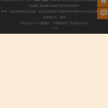
站地图
|
疑难解答
陕ICP备05009492号
声明：本站内容来自互联网，如信息有错误可发邮件到f_fb#foxmail.com说明，我们
会及时纠正，谢谢
本站仅为个人兴趣爱好，不接盈利性广告及商业合作
小男孩