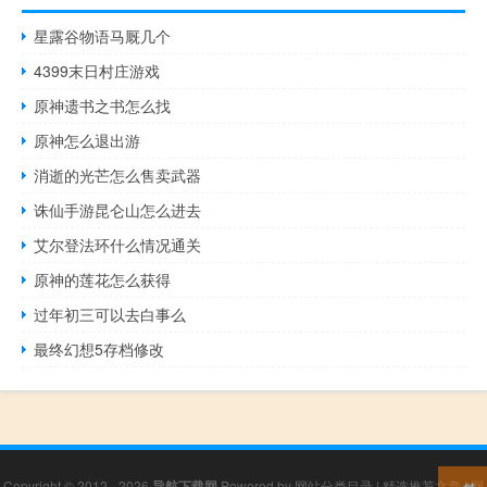
星露谷物语马厩几个
4399末日村庄游戏
原神遗书之书怎么找
原神怎么退出游
消逝的光芒怎么售卖武器
诛仙手游昆仑山怎么进去
艾尔登法环什么情况通关
原神的莲花怎么获得
过年初三可以去白事么
最终幻想5存档修改
Copyright © 2012 - 2026
导航下载网
Powered by
网站分类目录
|
精选推荐文章
|
网