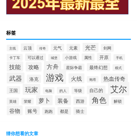
标签
光芒
云顶
元气
元素
剑网
主线
传奇
开原
可以通过
小游戏
属性
卡丁车
城堡
手机
方舟
技能
攻略
最终幻想
星际争霸
模式
游戏
武器
火线
热血传奇
洛克
炮塔
艾尔
玩家
自己的
王国
等级
的人
电脑
角色
萝卜
装备
西游
解锁
英雄
荣耀
谷物
账号
都是
骑士
跑跑
猜你想看的文章