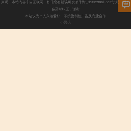
声明：本站内容来自互联网，如信息有错误可发邮件到f_fb#foxmail.com说明，我们
会及时纠正，谢谢
本站仅为个人兴趣爱好，不接盈利性广告及商业合作
小男孩