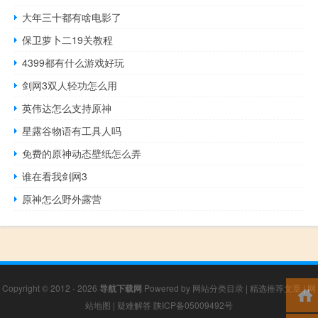
大年三十都有啥电影了
保卫萝卜二19关教程
4399都有什么游戏好玩
剑网3双人轻功怎么用
英伟达怎么支持原神
星露谷物语有工具人吗
免费的原神动态壁纸怎么弄
谁在看我剑网3
原神怎么野外露营
Copyright © 2012 - 2026
导航下载网
Powered by
网站分类目录
|
精选推荐文章
|
网
站地图
|
疑难解答
陕ICP备05009492号