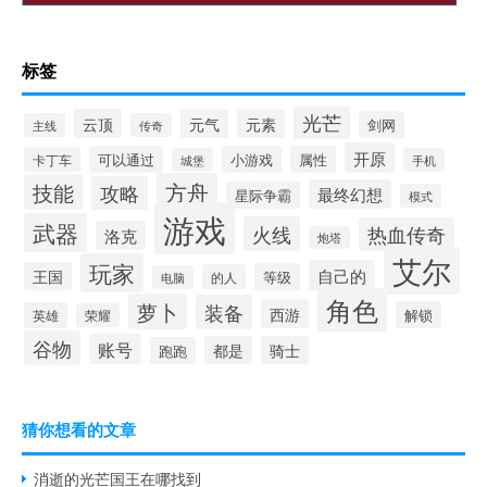
标签
光芒
云顶
元气
元素
剑网
主线
传奇
开原
可以通过
小游戏
属性
卡丁车
城堡
手机
方舟
技能
攻略
最终幻想
星际争霸
模式
游戏
武器
火线
热血传奇
洛克
炮塔
艾尔
玩家
自己的
王国
等级
的人
电脑
角色
萝卜
装备
西游
解锁
英雄
荣耀
谷物
账号
都是
骑士
跑跑
猜你想看的文章
消逝的光芒国王在哪找到