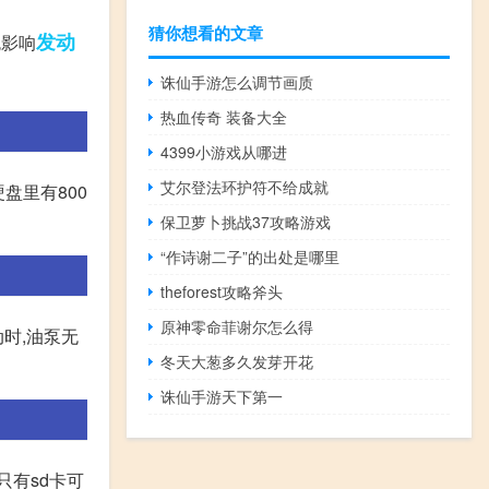
猜你想看的文章
发动
免影响
诛仙手游怎么调节画质
热血传奇 装备大全
4399小游戏从哪进
艾尔登法环护符不给成就
盘里有800
保卫萝卜挑战37攻略游戏
“作诗谢二子”的出处是哪里
theforest攻略斧头
原神零命菲谢尔怎么得
时,油泵无
冬天大葱多久发芽开花
诛仙手游天下第一
只有sd卡可