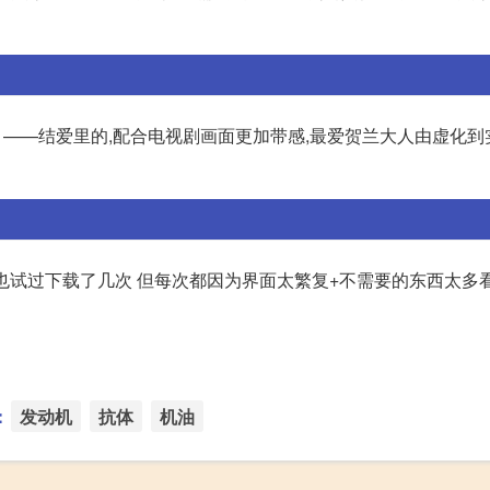
) ——结爱里的,配合电视剧画面更加带感,最爱贺兰大人由虚化到实
经也试过下载了几次 但每次都因为界面太繁复+不需要的东西太多
：
发动机
抗体
机油