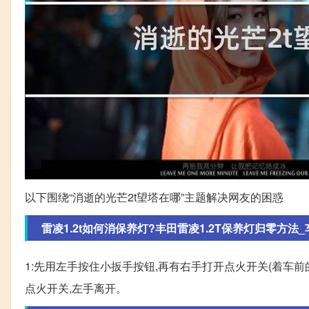
以下围绕“消逝的光芒2t望塔在哪”主题解决网友的困惑
雷凌1.2t如何消保养灯?丰田雷凌1.2T保养灯归零方法
1:先用左手按住小扳手按钮,再有右手打开点火开关(着车前
点火开关,左手离开。