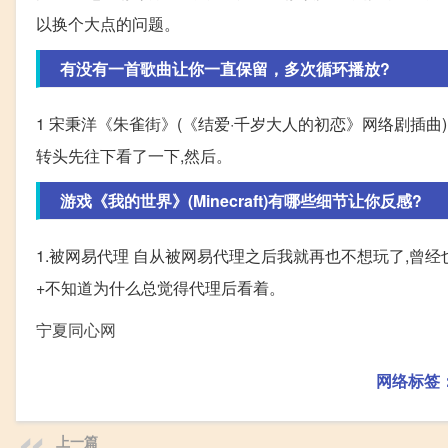
以换个大点的问题。
有没有一首歌曲让你一直保留，多次循环播放?
1 宋秉洋《朱雀街》(《结爱·千岁大人的初恋》网络剧插曲
转头先往下看了一下,然后。
游戏《我的世界》(Minecraft)有哪些细节让你反感?
1.被网易代理 自从被网易代理之后我就再也不想玩了,曾
+不知道为什么总觉得代理后看着。
宁夏同心网
网络标签
上一篇