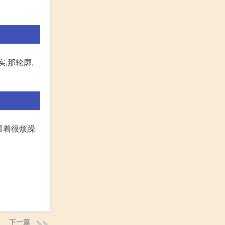
,那轮廓,
看着很烦躁
下一篇