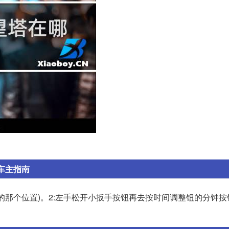
_车主指南
的那个位置)。2:左手松开小扳手按钮再去按时间调整钮的分钟按