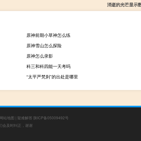
消逝的光芒显示
原神前期小草神怎么练
原神雪山怎么探险
原神怎么录影
科三和科四能一天考吗
“太平严梵刹”的出处是哪里
网站地图
|
疑难解答
陕ICP备05009492号
，我们会及时纠正，谢谢