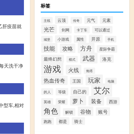
标签
云顶
元气
元素
主线
传奇
乙肝疫苗就
光芒
剑网
可以通过
卡丁车
开原
小游戏
属性
城堡
手机
方舟
技能
攻略
星际争霸
武器
最终幻想
洛克
模式
游戏
议每天洗干净
火线
炮塔
玩家
热血传奇
王国
电脑
艾尔
自己的
等级
的人
萝卜
装备
西游
英雄
荣耀
中型车,相对
角色
谷物
账号
解锁
都是
骑士
跑跑