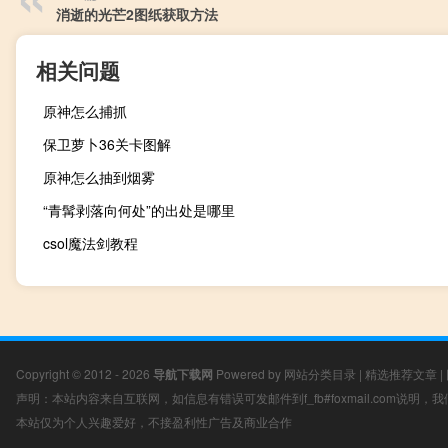
消逝的光芒2图纸获取方法
相关问题
原神怎么捕抓
保卫萝卜36关卡图解
原神怎么抽到烟雾
“青髯剥落向何处”的出处是哪里
csol魔法剑教程
Copyright © 2012 - 2026
导航下载网
Powered by
网站分类目录
|
精选推荐文章
|
声明：本站内容来自互联网，如信息有错误可发邮件到f_fb#foxmail.com说明
本站仅为个人兴趣爱好，不接盈利性广告及商业合作