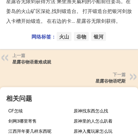
星露谷无限剑获得方法 乘坐渔夫威利的小船前往姜岛。在
姜岛的火山矿区深处,找到锻造台。 打开锻造台把银河剑放
入卡槽开始锻造。 在右边的卡... 星露谷无限剑获得。
网络标签：
火山
谷物
银河
上一篇
星露谷物语最难成就
下一篇
星露谷物语吧斯
相关问题
CF怎续
原神找东西怎么找
剑网3哪里寄售
原神里的人怎么趴着
江西拜年要几样东西呢
原神入魔玩家怎么玩