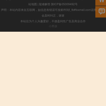
站地图
|
疑难解答
陕ICP备05009492号
声明：本站内容来自互联网，如信息有错误可发邮件到f_fb#foxmail.com说明，我们
会及时纠正，谢谢
本站仅为个人兴趣爱好，不接盈利性广告及商业合作
小男孩