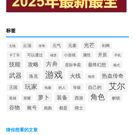
标签
光芒
云顶
元气
元素
剑网
主线
传奇
开原
可以通过
小游戏
属性
卡丁车
城堡
手机
方舟
技能
攻略
最终幻想
星际争霸
模式
游戏
武器
火线
热血传奇
洛克
炮塔
艾尔
玩家
自己的
王国
等级
的人
电脑
角色
萝卜
装备
西游
解锁
英雄
荣耀
谷物
账号
都是
骑士
跑跑
猜你想看的文章