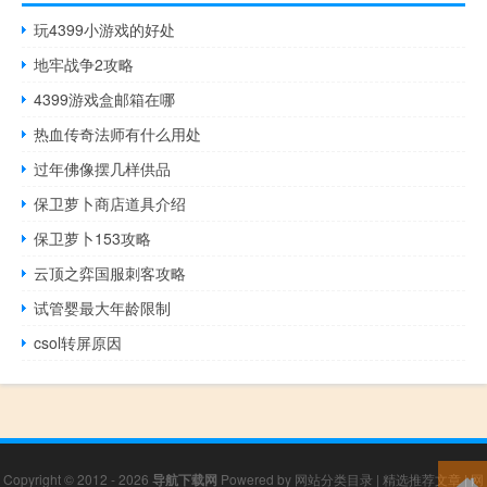
玩4399小游戏的好处
地牢战争2攻略
4399游戏盒邮箱在哪
热血传奇法师有什么用处
过年佛像摆几样供品
保卫萝卜商店道具介绍
保卫萝卜153攻略
云顶之弈国服刺客攻略
试管婴最大年龄限制
csol转屏原因
Copyright © 2012 - 2026
导航下载网
Powered by
网站分类目录
|
精选推荐文章
|
网