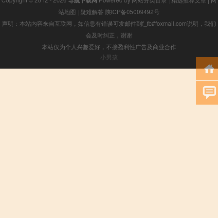
导航下载网
站地图
|
疑难解答
陕ICP备05009492号
声明：本站内容来自互联网，如信息有错误可发邮件到f_fb#foxmail.com说明，我们
会及时纠正，谢谢
本站仅为个人兴趣爱好，不接盈利性广告及商业合作
小男孩