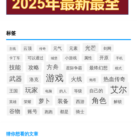
标签
光芒
云顶
元气
元素
剑网
主线
传奇
开原
可以通过
小游戏
属性
卡丁车
城堡
手机
方舟
技能
攻略
最终幻想
星际争霸
模式
游戏
武器
火线
热血传奇
洛克
炮塔
艾尔
玩家
自己的
王国
等级
的人
电脑
角色
萝卜
装备
西游
解锁
英雄
荣耀
谷物
账号
都是
骑士
跑跑
猜你想看的文章