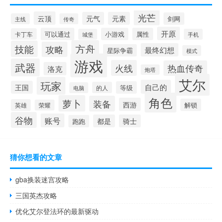
光芒
云顶
元气
元素
剑网
主线
传奇
开原
可以通过
小游戏
属性
卡丁车
城堡
手机
方舟
技能
攻略
最终幻想
星际争霸
模式
游戏
武器
火线
热血传奇
洛克
炮塔
艾尔
玩家
自己的
王国
等级
的人
电脑
角色
萝卜
装备
西游
解锁
英雄
荣耀
谷物
账号
都是
骑士
跑跑
猜你想看的文章
gba换装迷宫攻略
三国英杰攻略
优化艾尔登法环的最新驱动