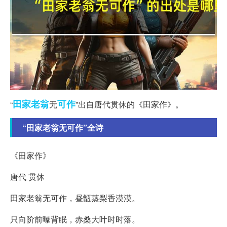
田家
老翁
可作
“
无
”出自唐代贯休的《田家作》。
“田家老翁无可作”全诗
《田家作》
唐代 贯休
田家老翁无可作，昼甑蒸梨香漠漠。
只向阶前曝背眠，赤桑大叶时时落。