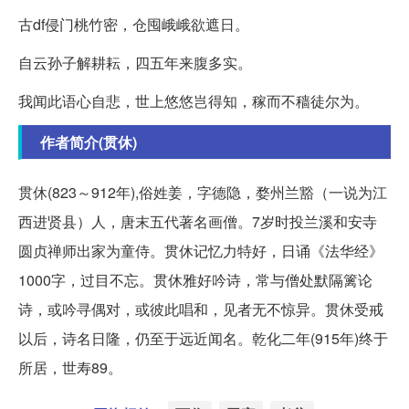
古df侵门桃竹密，仓囤峨峨欲遮日。
自云孙子解耕耘，四五年来腹多实。
我闻此语心自悲，世上悠悠岂得知，稼而不穑徒尔为。
作者简介(贯休)
贯休(823～912年),俗姓姜，字德隐，婺州兰豁（一说为江
西进贤县）人，唐末五代著名画僧。7岁时投兰溪和安寺
圆贞禅师出家为童侍。贯休记忆力特好，日诵《法华经》
1000字，过目不忘。贯休雅好吟诗，常与僧处默隔篱论
诗，或吟寻偶对，或彼此唱和，见者无不惊异。贯休受戒
以后，诗名日隆，仍至于远近闻名。乾化二年(915年)终于
所居，世寿89。