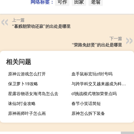
网络标签：
可作
田家
老翁
上一篇
“暮贱朝荣动还寂”的出处是哪里
下一篇
“荣路免妨贤”的出处是哪里
相关问题
原神云游戏怎么打开
血手鼠标宏玩cf封号吗
保卫萝卜19攻略
与跨学科交叉越来越成为科学研究的重要特征
星露谷物语女海湾岛怎么去
cf挑战模式增加荣誉点吗
诛仙3打金攻略
春节小笑话简短
原神画师叶子怎么画
原神怎么拆下装备