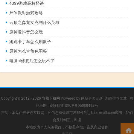
4399游戏高校怪谈
尸体派对游戏攻略
云顶之弈龙女克制什么英雄
原神发抖音怎么玩
跑跑卡丁车怎么刷骰子
原神怎么查角色图鉴
电脑cf修复后怎么玩不了
Copyright © 2012 - 2026
导航下载网
Powered by
网站分类目录
|
精选推荐文章
|
网
站地图
|
疑难解答
陕ICP备05009492号
声明：本站内容来自互联网，如信息有错误可发邮件到f_fb#foxmail.com说明，我们
会及时纠正，谢谢
本站仅为个人兴趣爱好，不接盈利性广告及商业合作
小男孩