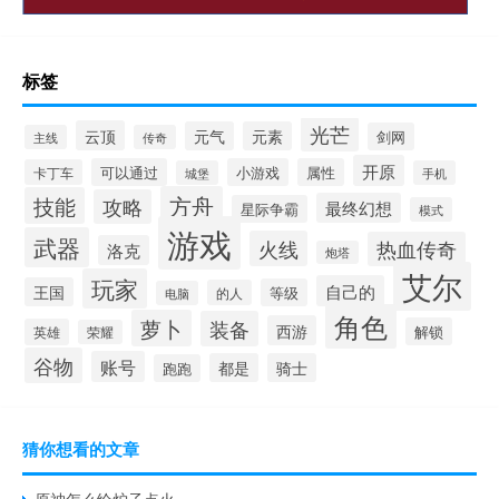
标签
光芒
云顶
元气
元素
剑网
主线
传奇
开原
可以通过
小游戏
属性
卡丁车
城堡
手机
方舟
技能
攻略
最终幻想
星际争霸
模式
游戏
武器
火线
热血传奇
洛克
炮塔
艾尔
玩家
自己的
王国
等级
的人
电脑
角色
萝卜
装备
西游
解锁
英雄
荣耀
谷物
账号
都是
骑士
跑跑
猜你想看的文章
原神怎么给炉子点火