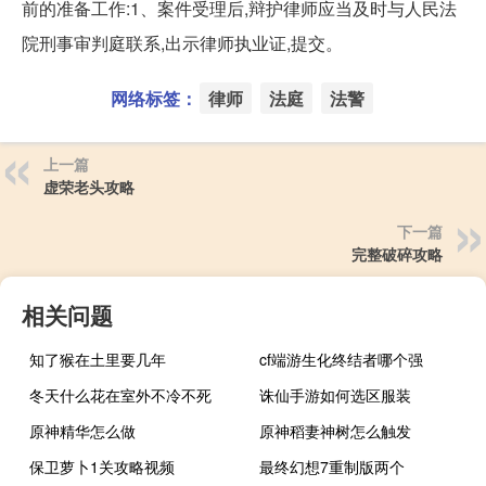
前的准备工作:1、案件受理后,辩护律师应当及时与人民法
院刑事审判庭联系,出示律师执业证,提交。
网络标签：
律师
法庭
法警
上一篇
虚荣老头攻略
下一篇
完整破碎攻略
相关问题
知了猴在土里要几年
cf端游生化终结者哪个强
冬天什么花在室外不冷不死
诛仙手游如何选区服装
原神精华怎么做
原神稻妻神树怎么触发
保卫萝卜1关攻略视频
最终幻想7重制版两个