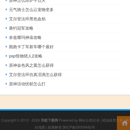
元气骑士怎么让宠物变多
艾尔登法环黑色血焰
垂钓冠军攻略
奈兹耀玛神庙攻略
跑跑卡丁车新车哪个最好
psp怪物猎人2攻略
原神金色风之翼怎么获得
艾尔登法环仿真泪滴怎么获得
原神活动忧郁怎么打
Copyright © 2012 - 2026
导航下载网
Powered by
网站分类目录
|
精选推荐文章
|
网
站地图
|
疑难解答
陕ICP备05009492号