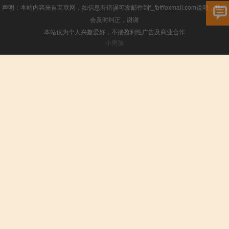
声明：本站内容来自互联网，如信息有错误可发邮件到f_fb#foxmail.com说明，我们
会及时纠正，谢谢
本站仅为个人兴趣爱好，不接盈利性广告及商业合作
小男孩