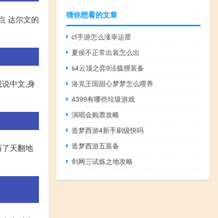
猜你想看的文章
点 达尔文的
cf手游怎么涨幸运星
夏侯不正常出装怎么出
s4云顶之弈9法狐狸装备
说中文,身
洛克王国甜心梦梦怎么喂养
4399有哪些垃圾游戏
演唱会购票攻略
造梦西游4新手刷级快吗
造梦西游五装备
历了天翻地
剑网三试炼之地攻略