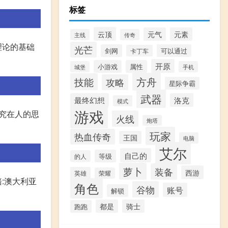
标签
云顶
元气
元素
主线
传奇
理论的基础
光芒
剑网
可以通过
卡丁车
开原
小游戏
属性
城堡
手机
方舟
技能
攻略
星际争霸
武器
最终幻想
洛克
模式
游戏
研究在人的思
火线
炮塔
玩家
热血传奇
王国
电脑
艾尔
自己的
等级
的人
萝卜
装备
西游
英雄
荣耀
:澳大利亚
角色
谷物
账号
解锁
都是
骑士
跑跑