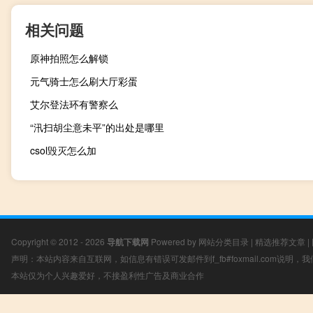
相关问题
原神拍照怎么解锁
元气骑士怎么刷大厅彩蛋
艾尔登法环有警察么
“汛扫胡尘意未平”的出处是哪里
csol毁灭怎么加
Copyright © 2012 - 2026
导航下载网
Powered by
网站分类目录
|
精选推荐文章
|
声明：本站内容来自互联网，如信息有错误可发邮件到f_fb#foxmail.com说明
本站仅为个人兴趣爱好，不接盈利性广告及商业合作