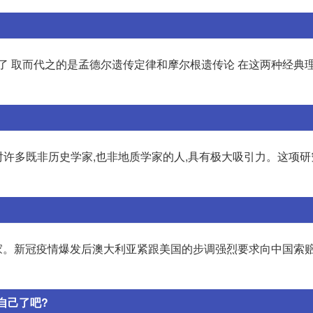
了 取而代之的是孟德尔遗传定律和摩尔根遗传论 在这两种经典
对许多既非历史学家,也非地质学家的人,具有极大吸引力。这项
。新冠疫情爆发后澳大利亚紧跟美国的步调强烈要求向中国索赔
自己了吧?