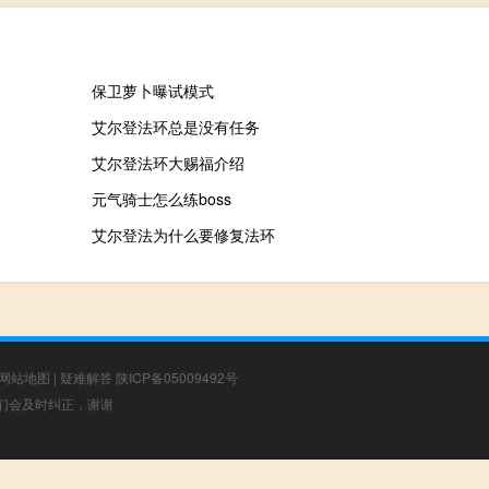
保卫萝卜曝试模式
艾尔登法环总是没有任务
艾尔登法环大赐福介绍
元气骑士怎么练boss
艾尔登法为什么要修复法环
网站地图
|
疑难解答
陕ICP备05009492号
，我们会及时纠正，谢谢