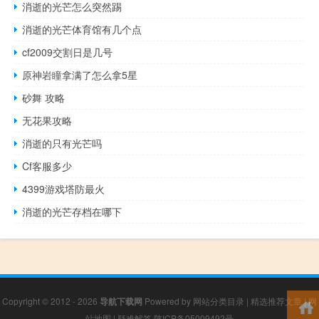
消逝的光芒怎么突然踢
消逝的光芒体育馆有几个点
cf2009交割日是几号
原神岩瞳拿满了怎么拿5星
砂舞 攻略
无花果攻略
消逝的只有光芒吗
Cf客服多少
4399游戏塔防最火
消逝的光芒存档在哪下
Copyright © 2012 - 2026
导航下载网
Powered by
网站分类目录
|
精选推荐文章
|
网
站地图
|
疑难解答
陕ICP备05009492号