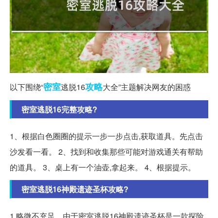
密室
攻略
以下围绕“
逃脱16
大全”主题解决网友的困惑
密室逃脱16完整攻略?
1、根据白色圈圈的提示一步一步点击,获取道具。先点击
沙发看一看。 2、找到和收集那些可能对游戏通关有帮助
的道具。 3、桌上有一个油壶,拿起来。 4、根据提示。
密室逃脱16神殿遗迹圣杯攻略?
1.略微不充足。由于密室逃脱16神殿遗迹圣杯是一款探险