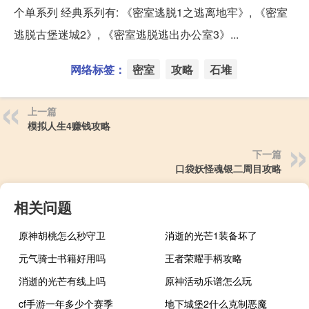
个单系列 经典系列有: 《密室逃脱1之逃离地牢》, 《密室
逃脱古堡迷城2》, 《密室逃脱逃出办公室3》...
网络标签：
密室
攻略
石堆
上一篇
模拟人生4赚钱攻略
下一篇
口袋妖怪魂银二周目攻略
相关问题
原神胡桃怎么秒守卫
消逝的光芒1装备坏了
元气骑士书籍好用吗
王者荣耀手柄攻略
消逝的光芒有线上吗
原神活动乐谱怎么玩
cf手游一年多少个赛季
地下城堡2什么克制恶魔