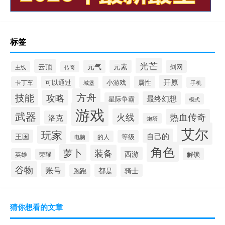
标签
光芒
云顶
元气
元素
剑网
主线
传奇
开原
可以通过
小游戏
属性
卡丁车
城堡
手机
方舟
技能
攻略
最终幻想
星际争霸
模式
游戏
武器
火线
热血传奇
洛克
炮塔
艾尔
玩家
自己的
王国
等级
的人
电脑
角色
萝卜
装备
西游
解锁
英雄
荣耀
谷物
账号
都是
骑士
跑跑
猜你想看的文章