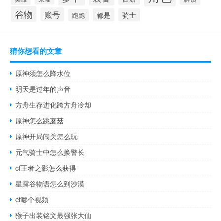
谷物
账号
都是
骑士
跑跑
猜你想看的文章
原神须怎么降水位
明天是过年的声音
方舟生存进化跨方舟冷却
原神怎么跳蘑菇
原神开局闯关怎么玩
元气骑士中怎么换警长
cf王者之影怎么获得
星露谷物语怎么到沙漠
cf哪个视频
猴子出装铭文最强张大仙