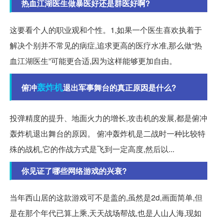
热血江湖医生做暴医好还是群医好啊?
这要看个人的职业观和个性。1,如果一个医生喜欢执着于
解决个别并不常见的病症,追求更高的医疗水准,那么做“热
血江湖医生”可能更合适,因为这样能够更加自由。
轰炸机
俯冲
退出军事舞台的真正原因是什么?
投弹精度的提升、地面火力的增长,攻击机的发展,都是俯冲
轰炸机退出舞台的原因。 俯冲轰炸机是二战时一种比较特
殊的战机,它的作战方式是飞到一定高度,然后以...
你见证了哪些网络游戏的兴衰?
当年西山居的这款游戏可不是盖的,虽然是2d,画面简单,但
是在那个年代已算上乘,天天战场帮战,也是人山人海,现如