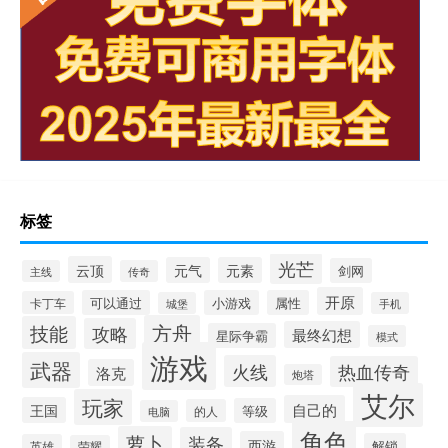
标签
光芒
云顶
元气
元素
剑网
主线
传奇
开原
可以通过
小游戏
属性
卡丁车
城堡
手机
方舟
技能
攻略
最终幻想
星际争霸
模式
游戏
武器
火线
热血传奇
洛克
炮塔
艾尔
玩家
自己的
王国
等级
的人
电脑
角色
萝卜
装备
西游
解锁
英雄
荣耀