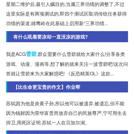
星期二维护后,最引人瞩目的,当属三界功绩的调整了,不过
这里实际是有两项测试的,即四个测试区取消传统任务获得
功绩的渠道;雄鹰岭在此基础上启用新“三界功绩...
有什么吼着要凉却一直没凉的游戏?
雪碧
我是ACG
,群众需要什么雪碧就给大家什么!分享各类
游戏、动漫、漫画等,想了解的就来关注一波雪碧吧!这次问
答就让雪碧来为大家解惑吧! 《反恐精英OL》这款...
【比生命更宝贵的作文】作业帮
苏轼因为他是炎黄子孙,所以他可以被遗弃,被遗忘,但不能
因为钱财因为荣华富贵而放弃自己的民族尊严,宁可用生去
捍卫,用死区证明.苏轼一人在贝加尔湖。