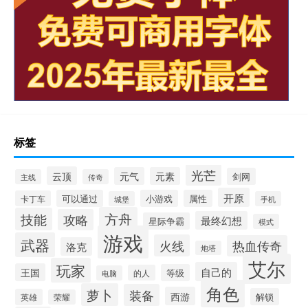
标签
光芒
云顶
元气
元素
剑网
主线
传奇
开原
可以通过
小游戏
属性
卡丁车
城堡
手机
方舟
技能
攻略
最终幻想
星际争霸
模式
游戏
武器
火线
热血传奇
洛克
炮塔
艾尔
玩家
自己的
王国
等级
的人
电脑
角色
萝卜
装备
西游
解锁
英雄
荣耀