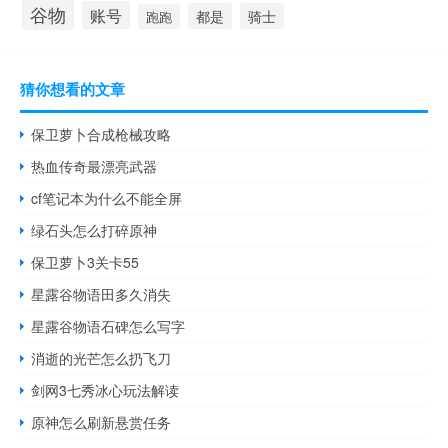
谷物
账号
都是
骑士
跑跑
猜你想看的文章
保卫萝卜合成枪械攻略
热血传奇最漂亮武器
cf笔记本为什么不能全屏
绿石头怎么打碎原神
保卫萝卜3关卡55
星露谷物语田多久消失
星露谷物语石碑怎么写字
消逝的光芒怎么扔飞刀
剑网3七秀冰心玩法解读
原神怎么刷新悬赏任务