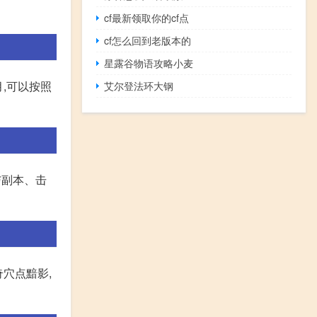
cf最新领取你的cf点
cf怎么回到老版本的
星露谷物语攻略小麦
,可以按照
艾尔登法环大钢
与副本、击
奇穴点黯影,