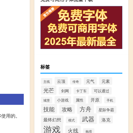
标签
云顶
元气
元素
主线
传奇
光芒
剑网
可以通过
卡丁车
开原
小游戏
属性
城堡
手机
方舟
技能
攻略
星际争霸
够使用的。
武器
最终幻想
洛克
模式
游戏
火线
炮塔