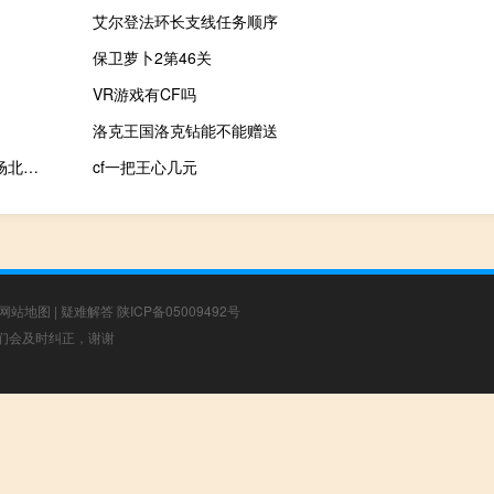
艾尔登法环长支线任务顺序
保卫萝卜2第46关
VR游戏有CF吗
洛克王国洛克钻能不能赠送
2023-11-16 17:46： G2京沪高速K585+000集团所辖路段施工现场北京方向，缓行现象解除，道路恢复畅通。 A64idDYy ​​​
cf一把王心几元
网站地图
|
疑难解答
陕ICP备05009492号
，我们会及时纠正，谢谢