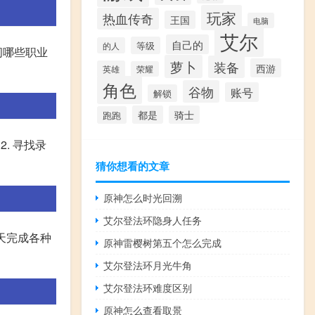
玩家
热血传奇
王国
电脑
艾尔
自己的
等级
的人
问哪些职业
萝卜
装备
西游
英雄
荣耀
角色
谷物
账号
解锁
都是
骑士
跑跑
. 寻找录
猜你想看的文章
原神怎么时光回溯
艾尔登法环隐身人任务
每天完成各种
原神雷樱树第五个怎么完成
艾尔登法环月光牛角
艾尔登法环难度区别
原神怎么查看取景