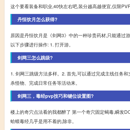
这个要看装备和职业,40快左右吧,装分越高越便宜,仅限PVP
丹恒饮月怎么获得?
原因是丹恒饮月是《剑网3》中的一种珍贵药材,只能通过
以下步骤进行操作: 1. 打开游。
剑网三怎么跳级?
1. 剑网三跳级方法多样。2. 首先,可以通过完成主线任
杀怪物、完成日常任务等活动来。
剑网三，毒经pvp技巧和键位设置图?
楼上的奇穴点法看的我都醉了 第一个奇穴固定蝎毒,瞬发DO
蛤蟆毒经几乎是用不着的,除非。