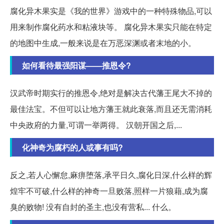
腐化异木果实是《我的世界》游戏中的一种特殊物品,可以
用来制作腐化药水和粘液块等。 腐化异木果实只能在特定
的地图中生成,一般来说是在万恶深渊或者末地的小。
如何看待最强阳谋——推恩令?
汉武帝时期实行的推恩令,绝对是解决古代藩王尾大不掉的
最佳法宝。不但可以让地方藩王就此衰落,而且还无需消耗
中央政府的力量,可谓一举两得。 汉朝开国之后,...
化神奇为腐朽的人或事有吗?
反之,若人心懈怠,麻痹堕落,承平日久,腐化日深,什么样的辉
煌牢不可破,什么样的神奇一旦败落,照样一片狼藉,成为腐
臭的败物! 没有自封的圣主,也没有营私... 什么。