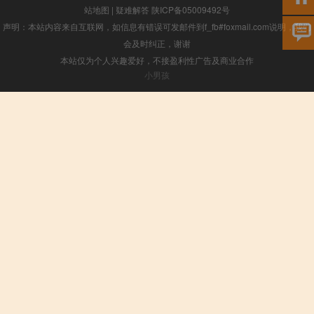
站地图
|
疑难解答
陕ICP备05009492号
声明：本站内容来自互联网，如信息有错误可发邮件到f_fb#foxmail.com说明，我们
会及时纠正，谢谢
本站仅为个人兴趣爱好，不接盈利性广告及商业合作
小男孩