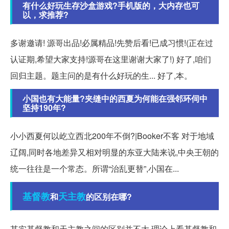
有什么好玩生存沙盒游戏?手机版的，大内存也可
以，求推荐?
多谢邀请! 源哥出品!必属精品!先赞后看!已成习惯!(正在过
认证期,希望大家支持!源哥在这里谢谢大家了!) 好了,咱们
回归主题。题主问的是有什么好玩的生... 好了,本。
小国也有大能量?夹缝中的西夏为何能在强邻环伺中
坚持190年?
小小西夏何以屹立西北200年不倒?|Booker不客 对于地域
辽阔,同时各地差异又相对明显的东亚大陆来说,中央王朝的
统一往往是一个常态。所谓“治乱更替”,小国在...
基督教
天主教
和
的区别在哪?
其实基督教和天主教之间的区别并不大,理论上看基督教和