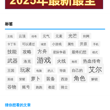
标签
光芒
云顶
元气
元素
剑网
主线
传奇
开原
可以通过
小游戏
属性
卡丁车
城堡
手机
方舟
技能
攻略
最终幻想
星际争霸
模式
游戏
武器
火线
热血传奇
洛克
炮塔
艾尔
玩家
自己的
王国
等级
的人
电脑
角色
萝卜
装备
西游
解锁
英雄
荣耀
谷物
账号
都是
骑士
跑跑
猜你想看的文章