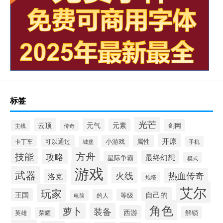
标签
光芒
云顶
元气
元素
剑网
主线
传奇
开原
可以通过
小游戏
属性
卡丁车
城堡
手机
方舟
技能
攻略
最终幻想
星际争霸
模式
游戏
武器
火线
热血传奇
洛克
炮塔
艾尔
玩家
自己的
王国
等级
的人
电脑
角色
萝卜
装备
西游
解锁
英雄
荣耀