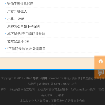
诛仙手游道具找回
广君cf 哪里人
小婴儿 攻略
原神怎么单独下半深渊
地下城堡2守门员职业技能
艾尔登法环 bin
“正值阴云结”的出处是哪里
Copyright © 2012 - 2026
导航下载网
Powered by
网站分类目录
|
精选推荐文章
|
网
站地图
|
疑难解答
陕ICP备05009492号
声明：本站内容来自互联网，如信息有错误可发邮件到f_fb#foxmail.com说明，我们
会及时纠正，谢谢
本站仅为个人兴趣爱好，不接盈利性广告及商业合作