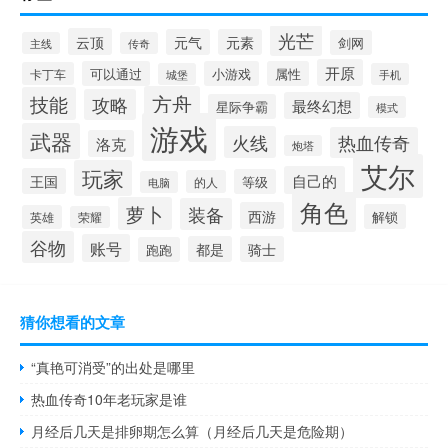
光芒
云顶
元气
元素
剑网
主线
传奇
开原
可以通过
小游戏
属性
卡丁车
城堡
手机
方舟
技能
攻略
最终幻想
星际争霸
模式
游戏
武器
火线
热血传奇
洛克
炮塔
艾尔
玩家
自己的
王国
等级
的人
电脑
角色
萝卜
装备
西游
解锁
英雄
荣耀
谷物
账号
都是
骑士
跑跑
猜你想看的文章
“真艳可消受”的出处是哪里
热血传奇10年老玩家是谁
月经后几天是排卵期怎么算（月经后几天是危险期）