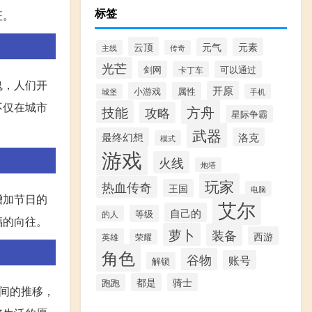
标签
征。
云顶
元气
元素
主线
传奇
光芒
剑网
可以通过
卡丁车
鬼，人们开
开原
小游戏
属性
城堡
手机
不仅在城市
方舟
技能
攻略
星际争霸
武器
最终幻想
洛克
模式
游戏
火线
炮塔
玩家
热血传奇
王国
电脑
增加节日的
艾尔
自己的
等级
的人
福的向往。
萝卜
装备
西游
英雄
荣耀
角色
谷物
账号
解锁
都是
骑士
跑跑
间的推移，