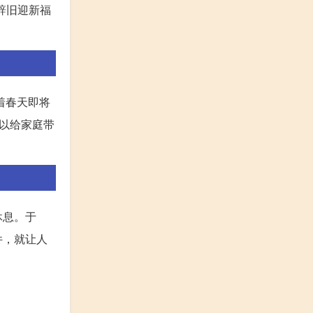
辞旧迎新福
着春天即将
以给家庭带
休息。于
件，就让人