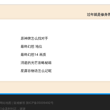
过年就是修身
原神牌怎么找对手
最终幻想 地位
最终幻想14 画质
消逝的光芒攻略秘籍
星露谷物语怎么记呢
网站地图
|
疑难解答
陕ICP备05009492号
，我们会及时纠正，谢谢