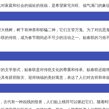
达对家庭和社会的福祉的祝福，是希望家宅兴旺、福气满门的象
棵大桃树，树下有神荼和郁櫑二神，它们主管万鬼。为了对抗恶
春联的传统，成为春节期间必不可少的活动之一。贴春联的习俗
有的文学形式，贴春联是对传统文化的尊重和传承。贴春联还能
还具有辟邪除灾、迎祥纳福的美好寓意，表达了人们对吉祥和幸
说，古代有一种凶残的怪兽，人们贴上桃符可以驱赶它们。随着时