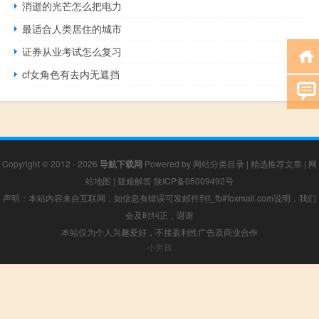
消逝的光芒怎么把电力
最适合人类居住的城市
证券从业考试怎么复习
cf女角色有去内无遮挡
Copyright © 2012 - 2026
导航下载网
Powered by
网站分类目录
|
精选推荐文章
|
网
站地图
|
疑难解答
陕ICP备05009492号
声明：本站内容来自互联网，如信息有错误可发邮件到f_fb#foxmail.com说明，我们
会及时纠正，谢谢
本站仅为个人兴趣爱好，不接盈利性广告及商业合作
小男孩