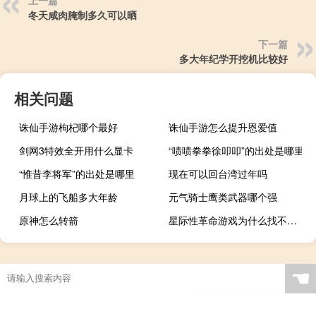
上一篇
冬天咸肉腌制多久可以晒
下一篇
多大年纪学开挖机比较好
相关问题
诛仙手游枸杞哪个最好
诛仙手游怎么提升恩爱值
剑网3特效全开用什么显卡
“啧啧拳拳徐叩叩”的出处是哪里
“惟昔李将军”的出处是哪里
现在可以回台湾过年吗
月球上的飞船多大年龄
元气骑士鹰类武器哪个强
原神怎么转箭
星际性革命游戏为什么找不到了（星际性革命）
☚