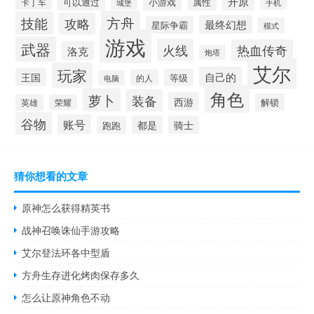
开原
可以通过
小游戏
属性
卡丁车
城堡
手机
方舟
技能
攻略
最终幻想
星际争霸
模式
游戏
武器
火线
热血传奇
洛克
炮塔
艾尔
玩家
自己的
王国
等级
的人
电脑
角色
萝卜
装备
西游
解锁
英雄
荣耀
谷物
账号
都是
骑士
跑跑
猜你想看的文章
原神怎么获得精英书
战神召唤诛仙手游攻略
艾尔登法环各中型盾
方舟生存进化烤肉保存多久
怎么让原神角色不动