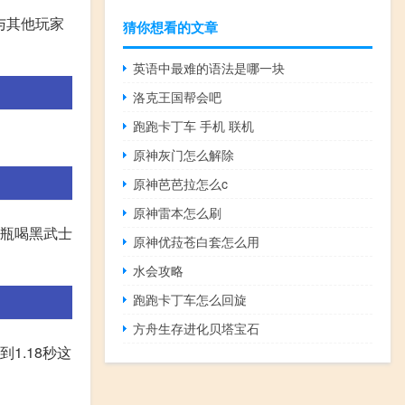
与其他玩家
猜你想看的文章
英语中最难的语法是哪一块
洛克王国帮会吧
跑跑卡丁车 手机 联机
原神灰门怎么解除
原神芭芭拉怎么c
原神雷本怎么刷
烧瓶喝黑武士
原神优菈苍白套怎么用
水会攻略
跑跑卡丁车怎么回旋
方舟生存进化贝塔宝石
1.18秒这