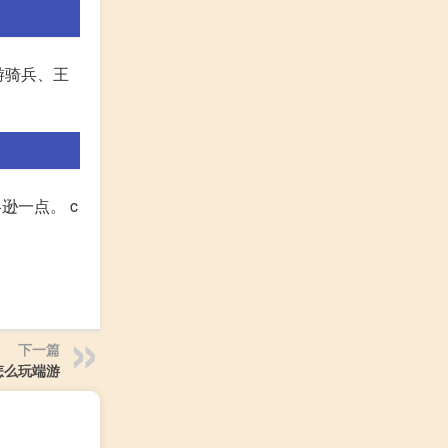
、游骑兵、王
逊一点。 c
下一篇
怎么玩端游