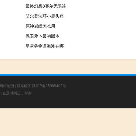
最终幻想8赛尔无限连
艾尔登法环小鹿头盔
原神岩瞳怎么用
保卫萝卜最初版本
星露谷物语海滩在哪
网站地图
|
疑难解答
陕ICP备05009492号
，我们会及时纠正，谢谢