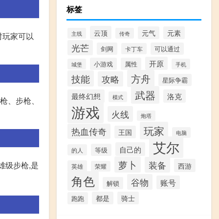
标签
云顶
元气
元素
主线
传奇
时玩家可以
光芒
剑网
可以通过
卡丁车
开原
小游戏
属性
城堡
手机
方舟
技能
攻略
星际争霸
武器
最终幻想
洛克
模式
手枪、步枪、
游戏
火线
炮塔
玩家
热血传奇
王国
电脑
艾尔
自己的
等级
的人
萝卜
装备
雄级步枪,是
西游
英雄
荣耀
角色
谷物
账号
解锁
都是
骑士
跑跑