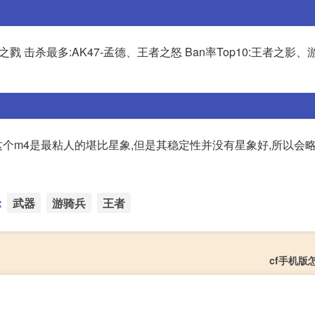
者之戮 击杀最多:AK47-孟德、王者之怒 Ban率Top10:王者之影
为这个m4是最粘人的堪比星象,但是其稳定性并没有星象好,所以会略
：
武器
游骑兵
王者
cf手机版