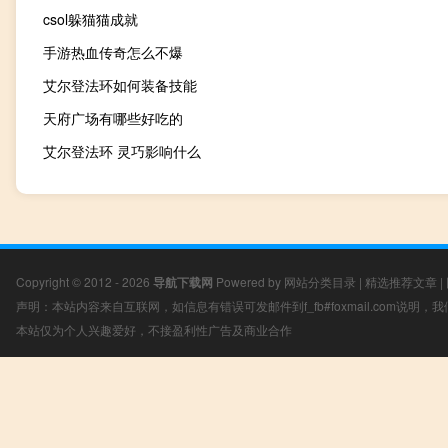
csol躲猫猫成就
手游热血传奇怎么不爆
艾尔登法环如何装备技能
天府广场有哪些好吃的
艾尔登法环 灵巧影响什么
Copyright © 2012 - 2026
导航下载网
Powered by
网站分类目录
|
精选推荐文章
|
声明：本站内容来自互联网，如信息有错误可发邮件到f_fb#foxmail.com说明
本站仅为个人兴趣爱好，不接盈利性广告及商业合作