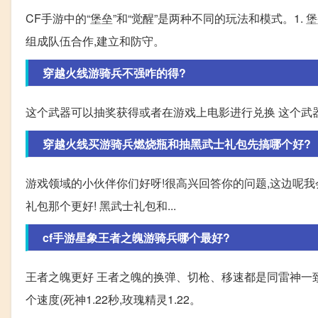
CF手游中的“堡垒”和“觉醒”是两种不同的玩法和模式。1
组成队伍合作,建立和防守。
穿越火线游骑兵不强咋的得?
这个武器可以抽奖获得或者在游戏上电影进行兑换 这个武
穿越火线买游骑兵燃烧瓶和抽黑武士礼包先搞哪个好?
游戏领域的小伙伴你们好呀!很高兴回答你的问题,这边呢
礼包那个更好! 黑武士礼包和...
cf手游星象王者之魄游骑兵哪个最好?
王者之魄更好 王者之魄的换弹、切枪、移速都是同雷神一致,
个速度(死神1.22秒,玫瑰精灵1.22。