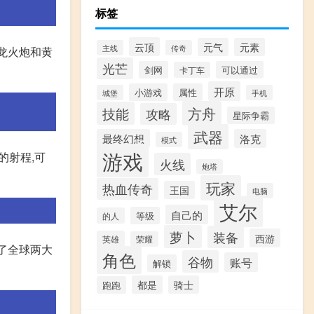
标签
云顶
元气
元素
主线
传奇
冰龙火炮和黄
光芒
剑网
可以通过
卡丁车
开原
小游戏
属性
城堡
手机
方舟
技能
攻略
星际争霸
武器
最终幻想
洛克
模式
游戏
的射程,可
火线
炮塔
玩家
热血传奇
王国
电脑
艾尔
自己的
等级
的人
萝卜
装备
西游
英雄
荣耀
述了全球两大
角色
谷物
账号
解锁
都是
骑士
跑跑