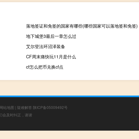
落地签证和免签的国家有哪些(哪些国家可以落地签和免签)
地下城堡3最后一章怎么过
艾尔登法环沼泽装备
CF周末痛快玩11月是什么
cf怎么把币兑换cf点
网站地图
|
疑难解答
陕ICP备05009492号
，我们会及时纠正，谢谢