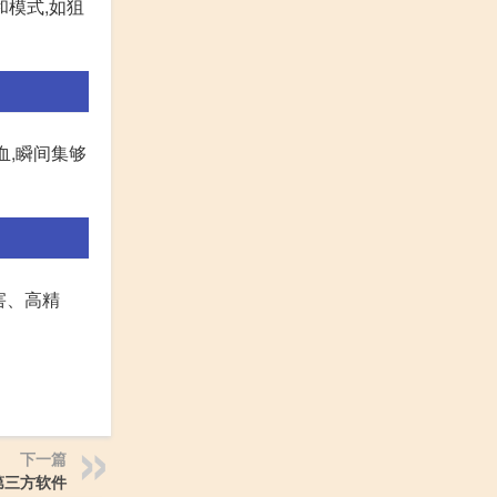
和模式,如狙
血,瞬间集够
害、高精
下一篇
第三方软件