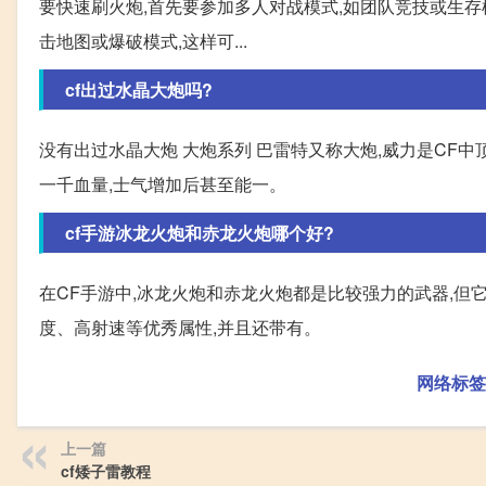
要快速刷火炮,首先要参加多人对战模式,如团队竞技或生存
击地图或爆破模式,这样可...
cf出过水晶大炮吗?
没有出过水晶大炮 大炮系列 巴雷特又称大炮,威力是CF
一千血量,士气增加后甚至能一。
cf手游冰龙火炮和赤龙火炮哪个好?
在CF手游中,冰龙火炮和赤龙火炮都是比较强力的武器,但
度、高射速等优秀属性,并且还带有。
网络标签
上一篇
cf矮子雷教程