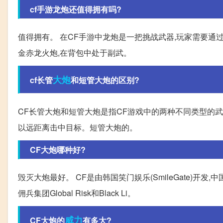
cf手游龙炮还值得拥有吗?
值得拥有。 在CF手游中龙炮是一把挑战武器,玩家需要通过
金赤龙火炮,在背包中处于副武。
大炮
cf长管
和短管大炮的区别?
CF长管大炮和短管大炮是指CF游戏中的两种不同类型的武器
以远距离击中目标。短管大炮的。
CF大炮哪种好?
毁灭大炮最好。 CF是由韩国笑门娱乐(SmileGate)
佣兵集团Global Risk和Black Li。
威力
CF大炮的
有多大?