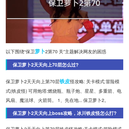
萝卜
以下围绕“保卫
2第70 关”主题解决网友的困惑
保卫萝卜2天天向上70层怎么过?
铁皮
保卫萝卜2天天向上第70层
怪攻略: 关卡模式:冒险模
式(铁皮怪) 可用炮塔:燃烧瓶、瓶子炮、星星、多重箭、电
风扇、魔法球、火箭筒。 1、先在地... 保卫萝卜2。
保卫萝卜2天天向上boss攻略，冰川铁皮怪怎么打?
保卫萝卜2天天向上第70层铁皮怪攻略:关卡模式:冒险模式