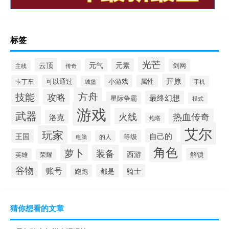
标签
光芒
云顶
元气
元素
剑网
主线
传奇
开原
可以通过
小游戏
属性
卡丁车
城堡
手机
方舟
技能
攻略
最终幻想
星际争霸
模式
游戏
武器
火线
热血传奇
洛克
炮塔
艾尔
玩家
自己的
王国
等级
的人
电脑
角色
萝卜
装备
西游
解锁
英雄
荣耀
谷物
账号
都是
骑士
跑跑
猜你想看的文章