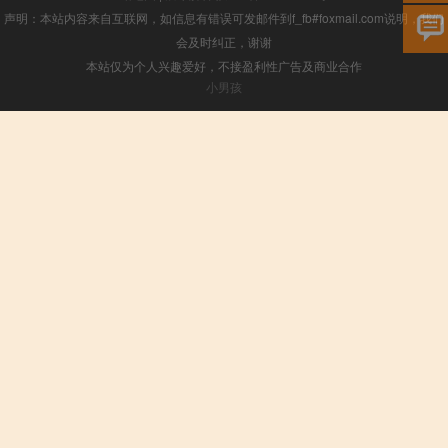
声明：本站内容来自互联网，如信息有错误可发邮件到f_fb#foxmail.com说明，我们
会及时纠正，谢谢
本站仅为个人兴趣爱好，不接盈利性广告及商业合作
小男孩