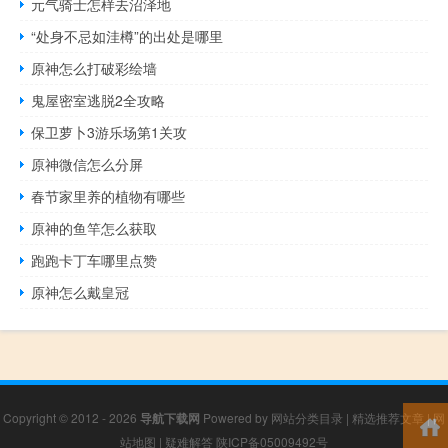
元气骑士怎样去沼泽地
“处身不忌如洼樽”的出处是哪里
原神怎么打破彩绘墙
鬼屋密室逃脱2全攻略
保卫萝卜3游乐场第1关攻
原神微信怎么分屏
春节家里养的植物有哪些
原神的鱼竿怎么获取
跑跑卡丁车哪里点赞
原神怎么戴皇冠
Copyright © 2012 - 2026
导航下载网
Powered by
网站分类目录
|
精选推荐文章
|
网
站地图
|
疑难解答
陕ICP备05009492号