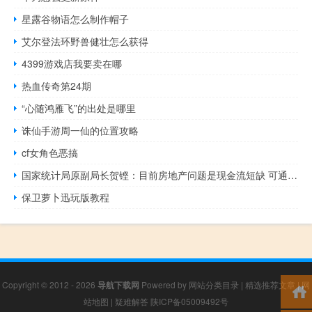
星露谷物语怎么制作帽子
艾尔登法环野兽健壮怎么获得
4399游戏店我要卖在哪
热血传奇第24期
“心随鸿雁飞”的出处是哪里
诛仙手游周一仙的位置攻略
cf女角色恶搞
国家统计局原副局长贺铿：目前房地产问题是现金流短缺 可通过鼓励企业成立公租房公司等方法改善
保卫萝卜迅玩版教程
Copyright © 2012 - 2026
导航下载网
Powered by
网站分类目录
|
精选推荐文章
|
网
站地图
|
疑难解答
陕ICP备05009492号