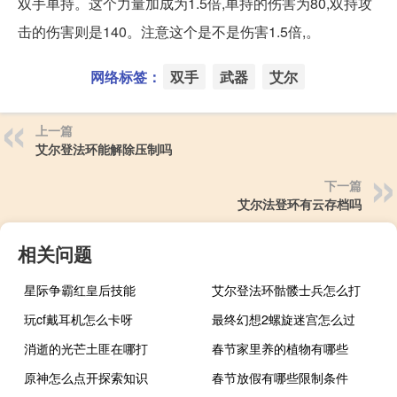
双手单持。这个力量加成为1.5倍,单持的伤害为80,双持攻
击的伤害则是140。注意这个是不是伤害1.5倍,。
网络标签：
双手
武器
艾尔
上一篇
艾尔登法环能解除压制吗
下一篇
艾尔法登环有云存档吗
相关问题
星际争霸红皇后技能
艾尔登法环骷髅士兵怎么打
玩cf戴耳机怎么卡呀
最终幻想2螺旋迷宫怎么过
消逝的光芒土匪在哪打
春节家里养的植物有哪些
原神怎么点开探索知识
春节放假有哪些限制条件