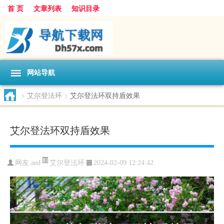
首 页
文章列表
知识目录
网站导航
>
艾尔登法环
>
艾尔登法环双持盾效果
艾尔登法环双持盾效果
艾尔登法环
网友:
aed
2024-02-09 12:24:42