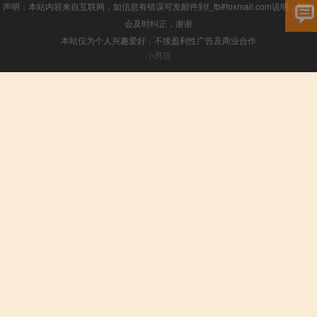
声明：本站内容来自互联网，如信息有错误可发邮件到f_fb#foxmail.com说明，我们
会及时纠正，谢谢
本站仅为个人兴趣爱好，不接盈利性广告及商业合作
小男孩