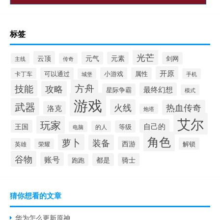
标签
光芒
云顶
元气
元素
剑网
主线
传奇
开原
可以通过
小游戏
属性
卡丁车
城堡
手机
方舟
技能
攻略
最终幻想
星际争霸
模式
游戏
武器
火线
热血传奇
洛克
炮塔
艾尔
玩家
自己的
王国
等级
的人
电脑
角色
萝卜
装备
西游
解锁
英雄
荣耀
谷物
账号
都是
骑士
跑跑
猜你想看的文章
华为怎么更新原神