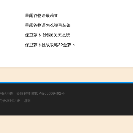
星露谷物语最莉亚
星露谷物语怎么弹弓装饰
保卫萝卜 沙漠8关怎么玩
保卫萝卜挑战攻略32金萝卜
网站地图
|
疑难解答
陕ICP备05009492号
，我们会及时纠正，谢谢