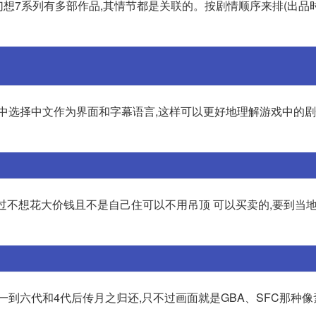
幻想7系列有多部作品,其情节都是关联的。按剧情顺序来排(出品
戏中选择中文作为界面和字幕语言,这样可以更好地理解游戏中的
过不想花大价钱且不是自己住可以不用吊顶 可以买卖的,要到当
到六代和4代后传月之归还,只不过画面就是GBA、SFC那种像