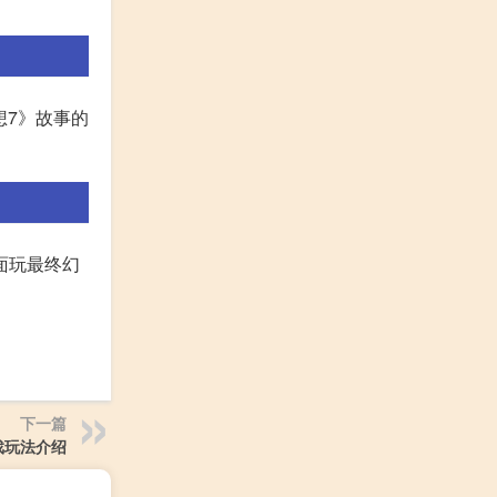
想7》故事的
面玩最终幻
下一篇
戏玩法介绍