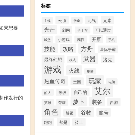
标签
云顶
元气
元素
主线
传奇
过如果想要
光芒
剑网
可以通过
卡丁车
开原
小游戏
属性
城堡
手机
方舟
技能
攻略
星际争霸
武器
最终幻想
洛克
模式
游戏
火线
炮塔
玩家
热血传奇
王国
电脑
艾尔
自己的
等级
的人
ix制作发行的
萝卜
装备
西游
英雄
荣耀
角色
谷物
账号
解锁
都是
骑士
跑跑