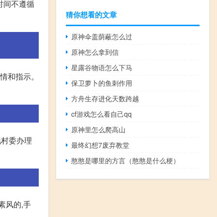
时间不遵循
猜你想看的文章
原神伞盖荫蔽怎么过
原神怎么拿到信
星露谷物语怎么下马
剧情和指示。
保卫萝卜的鱼刺作用
方舟生存进化天数跨越
cf游戏怎么看自己qq
原神里怎么爬高山
地村委办理
最终幻想7废弃教堂
憨憨是哪里的方言（憨憨是什么梗）
素风的,手